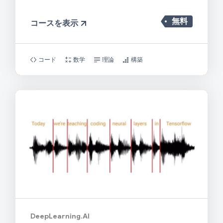
無料
コースを表示
コード
数学
理論
構築
DeepLearning.AI