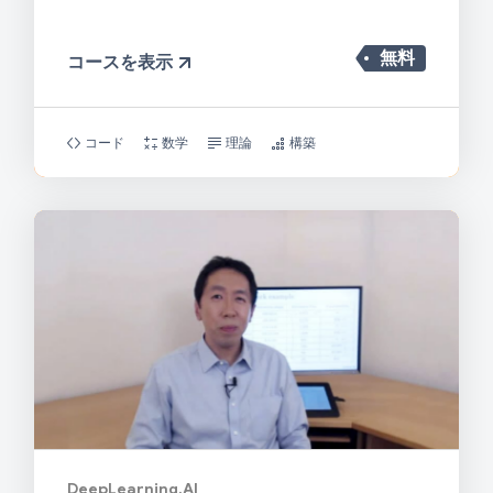
無料
コースを表示
コード
数学
理論
構築
DeepLearning.AI