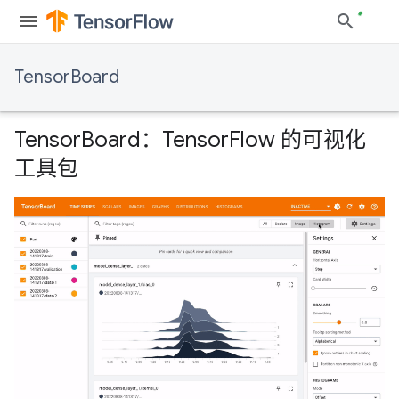
TensorBoard
TensorBoard：TensorFlow 的可视化
工具包