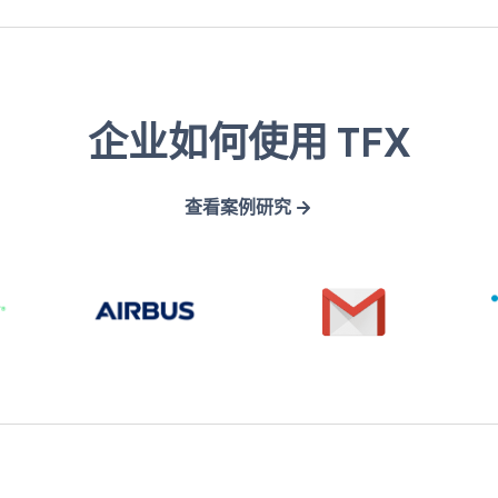
A
G
企业如何使用 TFX
i
m
r
a
查看案例研究
b
i
u
l
s