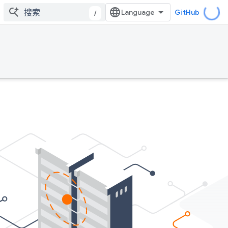
GitHub
/