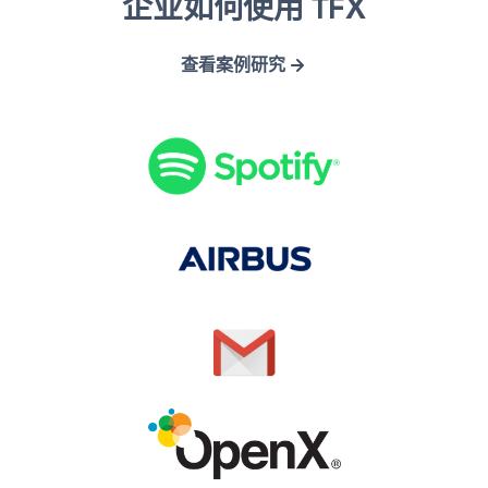
企业如何使用 TFX
p
i
m
p
o
r
a
e
查看案例研究
t
b
i
n
i
u
l
X
f
s
y