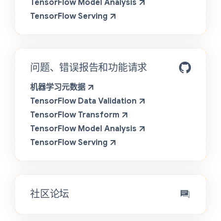
TensorFlow Model Analysis
TensorFlow Serving
问题、错误报告和功能请求
机器学习元数据
TensorFlow Data Validation
TensorFlow Transform
TensorFlow Model Analysis
TensorFlow Serving
社区论坛