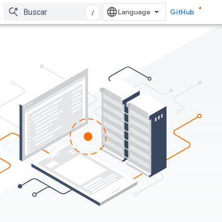
GitHub
/