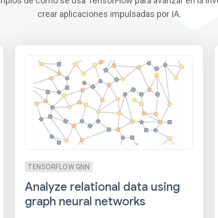
mplos de cómo se usa TensorFlow para avanzar en la inv
crear aplicaciones impulsadas por IA.
TENSORFLOW GNN
Analyze relational data using
graph neural networks