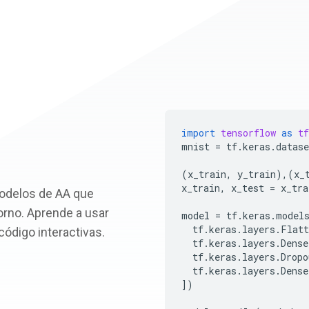
import
tensorflow
as
tf
mnist
=
tf
.
keras
.
datase
(
x_train
,
y_train
),(
x_
x_train
,
x_test
=
x_tra
modelos de AA que
orno. Aprende a usar
model
=
tf
.
keras
.
model
tf
.
keras
.
layers
.
Flatt
código interactivas.
tf
.
keras
.
layers
.
Dense
tf
.
keras
.
layers
.
Dropo
tf
.
keras
.
layers
.
Dense
])