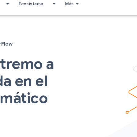
Ecosistema
Más
xtremo a
a en el
omático