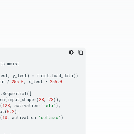
ts
.
mnist
test
,
y_test
)
=
mnist
.
load_data
()
in
/
255.0
,
x_test
/
255.0
s
.
Sequential
([
en
(
input_shape
=
(
28
,
28
)),
(
128
,
activation
=
'relu'
),
ut
(
0.2
),
(
10
,
activation
=
'softmax'
)