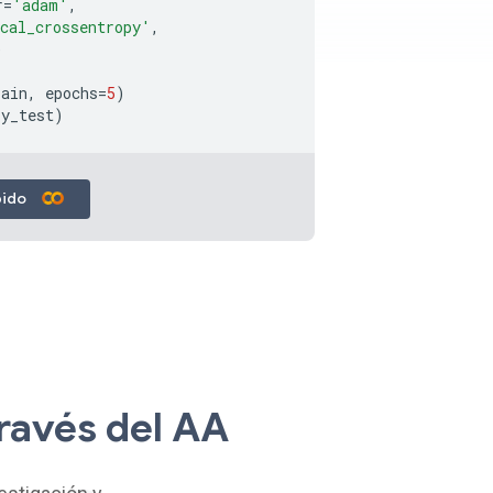
r
=
'adam'
,
cal_crossentropy'
,
)
rain
,
epochs
=
5
)
y_test
)
ápido
ravés del AA