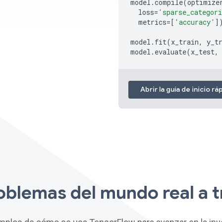
model
.
compile
(
optimize
loss
=
'sparse_categori
metrics
=
[
'accuracy'
]
model
.
fit
(
x_train
,
y_t
model
.
evaluate
(
x_test
,
Abrir la guía de inicio r
oblemas del mundo real a t