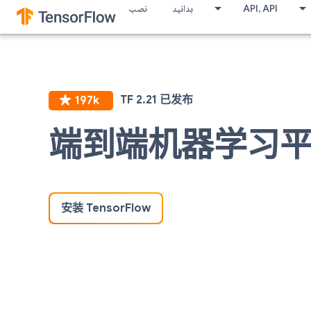
نصب
بدانید
API، API
端到端机器学习
安装 TensorFlow