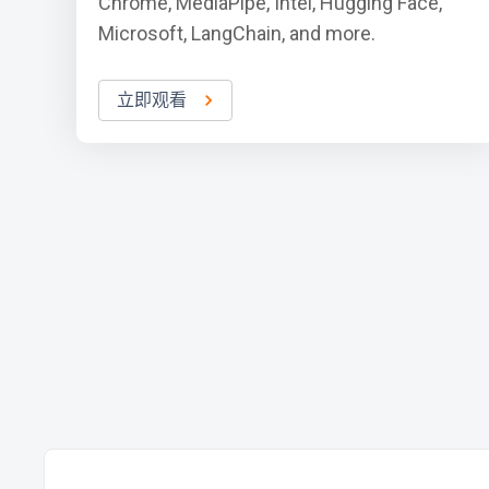
Chrome, MediaPipe, Intel, Hugging Face,
Microsoft, LangChain, and more.
立即观看