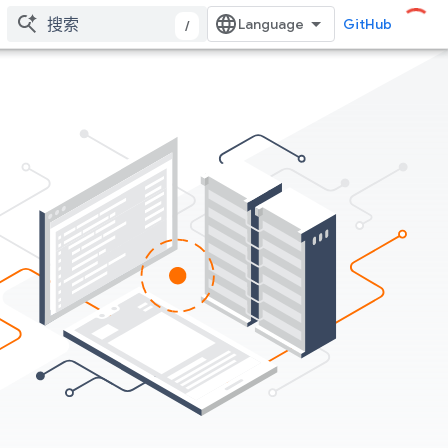
GitHub
/