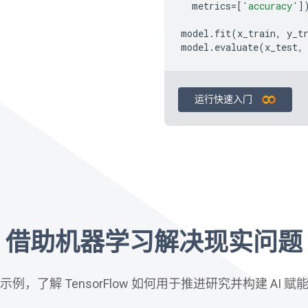
metrics
=
[
'accuracy'
]
model
.
fit
(
x_train
,
y_t
model
.
evaluate
(
x_test
,
运行快速入门
借助机器学习解决现实问题
例，了解 TensorFlow 如何用于推进研究并构建 AI 