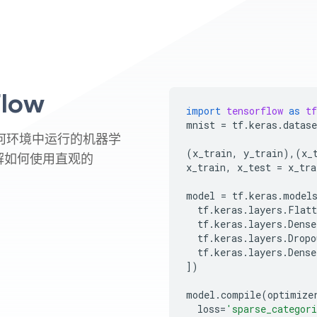
low
import
tensorflow
as
tf
mnist
=
tf
.
keras
.
datase
在任何环境中运行的机器学
(
x_train
,
y_train
),(
x_
解如何使用直观的
x_train
,
x_test
=
x_tra
model
=
tf
.
keras
.
model
tf
.
keras
.
layers
.
Flatt
tf
.
keras
.
layers
.
Dense
tf
.
keras
.
layers
.
Dropo
tf
.
keras
.
layers
.
Dense
])
model
.
compile
(
optimize
loss
=
'sparse_categori