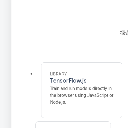
探
LIBRARY
TensorFlow.js
Train and run models directly in
the browser using JavaScript or
Node.js.