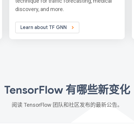
technique for traffic forecasting, medical
discovery, and more.
Learn about TF GNN
TensorFlow 有哪些新变化
阅读 TensorFlow 团队和社区发布的最新公告。