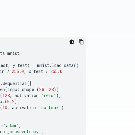
ts
.
mnist
test
,
y_test
)
=
mnist
.
load_data
()
in
/
255.0
,
x_test
/
255.0
s
.
Sequential
([
en
(
input_shape
=
(
28
,
28
)),
(
128
,
activation
=
'relu'
),
ut
(
0.2
),
(
10
,
activation
=
'softmax'
)
r
=
'adam'
,
cal_crossentropy'
,