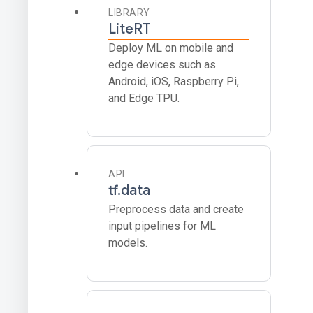
LIBRARY
LiteRT
Deploy ML on mobile and
edge devices such as
Android, iOS, Raspberry Pi,
and Edge TPU.
API
tf.data
Preprocess data and create
input pipelines for ML
models.