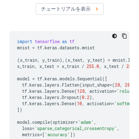
チュートリアルを表示
import
tensorflow
as
tf
mnist
=
tf
.
keras
.
datasets
.
mnist
(
x_train
,
y_train
),(
x_test
,
y_test
)
=
mnist
.
load
x_train
,
x_test
=
x_train
/
255.0
,
x_test
/
255.0
model
=
tf
.
keras
.
models
.
Sequential
([
tf
.
keras
.
layers
.
Flatten
(
input_shape
=
(
28
,
28
)),
tf
.
keras
.
layers
.
Dense
(
128
,
activation
=
'relu'
),
tf
.
keras
.
layers
.
Dropout
(
0.2
),
tf
.
keras
.
layers
.
Dense
(
10
,
activation
=
'softmax'
])
model
.
compile
(
optimizer
=
'adam'
,
loss
=
'sparse_categorical_crossentropy'
,
metrics
=
[
'accuracy'
])