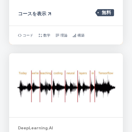
無料
コースを表示
コード
数学
理論
構築
DeepLearning.AI