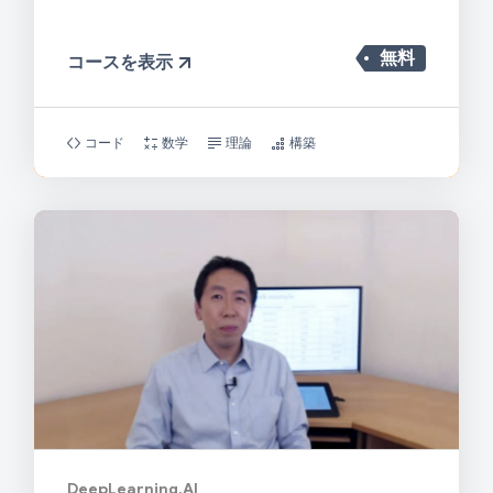
無料
コースを表示
コード
数学
理論
構築
DeepLearning.AI