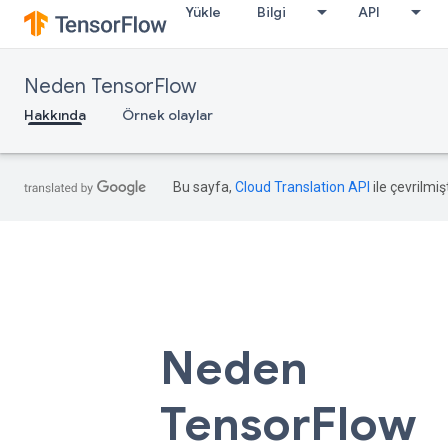
Yükle
Bilgi
API
Neden TensorFlow
Hakkında
Örnek olaylar
Airbnb
Airbnb
Coca
Coca
Derin
Derin
Cola
Cola
Düşünce
Düşünce
Bu sayfa,
Cloud Translation API
ile çevrilmişt
Neden
TensorFlow