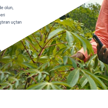
de olun,
eri
ştıran uçtan