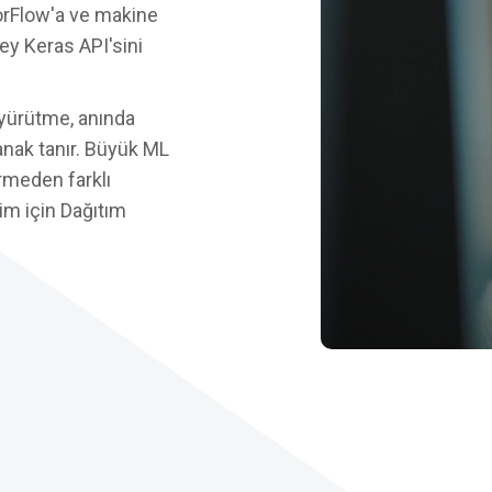
orFlow'a ve makine
ey Keras API'sini
ı yürütme, anında
nak tanır. Büyük ML
irmeden farklı
im için Dağıtım