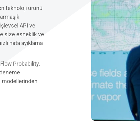
 teknoloji ürünü
karmaşık
İşlevsel API ve
rle size esneklik ve
hızlı hata ayıklama
low Probability,
e deneme
ve modellerinden