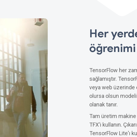
Her yerd
öğrenimi
TensorFlow her zam
sağlamıştır. TensorF
veya web üzerinde ol
olursa olsun modeli
olanak tanır.
Tam üretim makine ö
TFX'i kullanın. Çıkar
TensorFlow Lite'ı ku