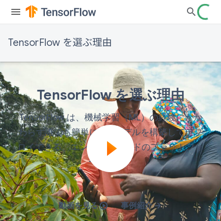
TensorFlow を選ぶ理由
Airbnb
Deepmind
Google
NERSC
Coca
GE
Intel
Twitter
Cola
Healthcare
TensorFlow を選ぶ理由
TensorFlow は、機械学習（ML）の経験にかか
わらず誰でも簡単に ML モデルを構築してデプ
ロイできる、エンドツーエンドのプラットフォ
ームです。
動画を見る
事例紹介