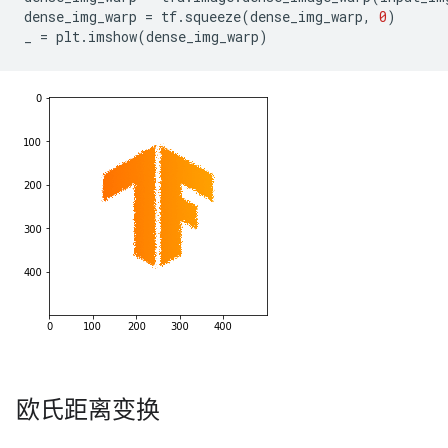
dense_img_warp
=
tf
.
squeeze
(
dense_img_warp
,
0
)
_
=
plt
.
imshow
(
dense_img_warp
)
欧氏距离变换