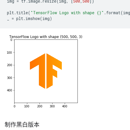
img
=
tf
.
image
.
resize
(
img
,
[
500
,
500
])
plt
.
title
(
"TensorFlow Logo with shape {}"
.
format
(
im
_
=
plt
.
imshow
(
img
)
制作黑白版本