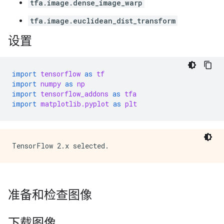
tfa.image.dense_image_warp
tfa.image.euclidean_dist_transform
设置
import
tensorflow
as
tf
import
numpy
as
np
import
tensorflow_addons
as
tfa
import
matplotlib.pyplot
as
plt
准备和检查图像
下载图像