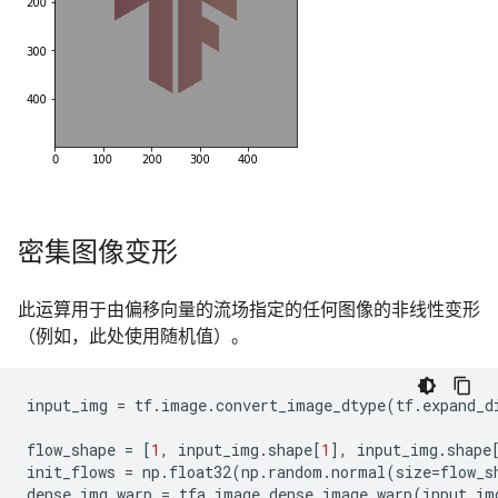
密集图像变形
此运算用于由偏移向量的流场指定的任何图像的非线性变形
（例如，此处使用随机值）。
input_img
=
tf
.
image
.
convert_image_dtype
(
tf
.
expand_d
flow_shape
=
[
1
,
input_img
.
shape
[
1
],
input_img
.
shape
init_flows
=
np
.
float32
(
np
.
random
.
normal
(
size
=
flow_s
dense_img_warp
=
tfa
.
image
.
dense_image_warp
(
input_im