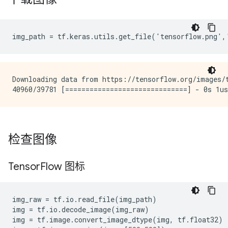
Downloading data from https://tensorflow.org/images/t
检查图像
Tensor
Flow 图标
img_raw
=
tf
.
io
.
read_file
(
img_path
)
img
=
tf
.
io
.
decode_image
(
img_raw
)
img
=
tf
.
image
.
convert_image_dtype
(
img
,
tf
.
float32
)