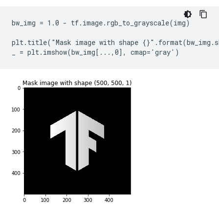
bw_img = 1.0 - tf.image.rgb_to_grayscale(img)

plt.title("Mask image with shape {}".format(bw_img.s