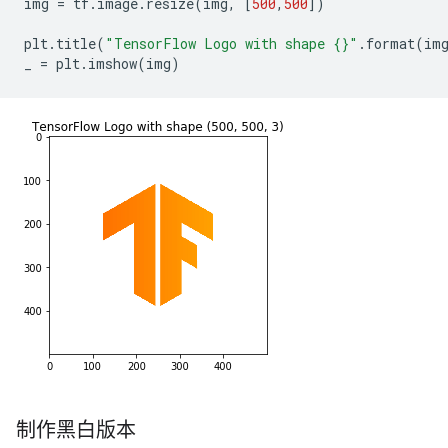
img
=
tf
.
image
.
resize
(
img
,
[
500
,
500
])
plt
.
title
(
"TensorFlow Logo with shape {}"
.
format
(
im
_
=
plt
.
imshow
(
img
)
制作黑白版本