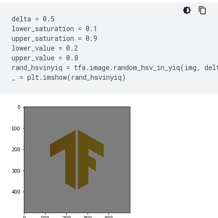
delta = 0.5

lower_saturation = 0.1

upper_saturation = 0.9

lower_value = 0.2

upper_value = 0.8

rand_hsvinyiq = tfa.image.random_hsv_in_yiq(img, delt