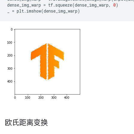
dense_img_warp
=
tf
.
squeeze
(
dense_img_warp
,
0
)
_
=
plt
.
imshow
(
dense_img_warp
)
欧氏距离变换