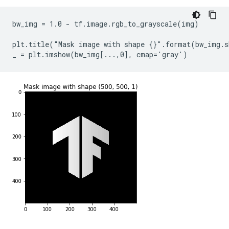
bw_img = 1.0 - tf.image.rgb_to_grayscale(img)

plt.title("Mask image with shape {}".format(bw_img.s