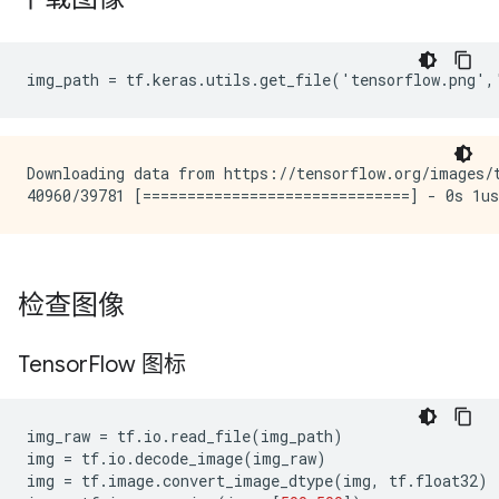
Downloading data from https://tensorflow.org/images/t
检查图像
Tensor
Flow 图标
img_raw
=
tf
.
io
.
read_file
(
img_path
)
img
=
tf
.
io
.
decode_image
(
img_raw
)
img
=
tf
.
image
.
convert_image_dtype
(
img
,
tf
.
float32
)