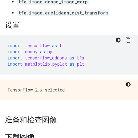
tfa.image.dense_image_warp
tfa.image.euclidean_dist_transform
设置
import
tensorflow
as
tf
import
numpy
as
np
import
tensorflow_addons
as
tfa
import
matplotlib.pyplot
as
plt
准备和检查图像
下载图像