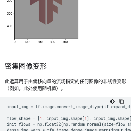
密集图像变形
此运算用于由偏移向量的流场指定的任何图像的非线性变形
（例如，此处使用随机值）。
input_img
=
tf
.
image
.
convert_image_dtype
(
tf
.
expand_d
flow_shape
=
[
1
,
input_img
.
shape
[
1
],
input_img
.
shape
init_flows
=
np
.
float32
(
np
.
random
.
normal
(
size
=
flow_s
dense_img_warp
=
tfa
.
image
.
dense_image_warp
(
input_im