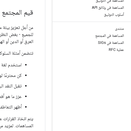
المساهمة في التوثيق
المساهمة في وثائق API
قيم المجتمع
أسلوب التوثيق
من أجل تعزيز بيئة 
منتدى
للجميع - بغض النظر 
المساهمة في المجتمع
العرق أو الدين أو ال
المساهمة في SIGs
عملية RFC
تتضمن أمثلة السلوكي
استخدم لغة ت
كن محترمًا لو
تقبل النقد الب
عزز ما هو أف
أظهر التعاطف
المساهمات. لمزيد من المعل