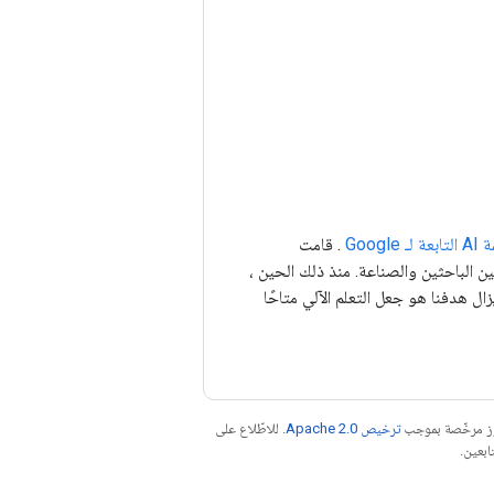
ـ Google
. قامت
عاون بين الباحثين والصناعة. منذ ذلك الحين ،
لا يزال هدفنا هو جعل التعلم الآلي متاحًا
موز مرخّصة بموجب
ترخيص Apache 2.0‏
. للاطّلاع على