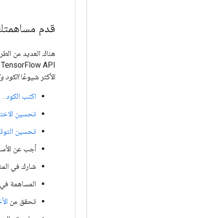
قدم مساهمتك 
TensorFlow API ، أو إضافة دفاتر Jupyter إلى
الأكثر شيوعًا
الكود
وا
اكتب الكود
.
تحسين الاختب
تحسين التوث
أجب عن الأس
شارك في الم
المساهمة في
تحقق من
الأ