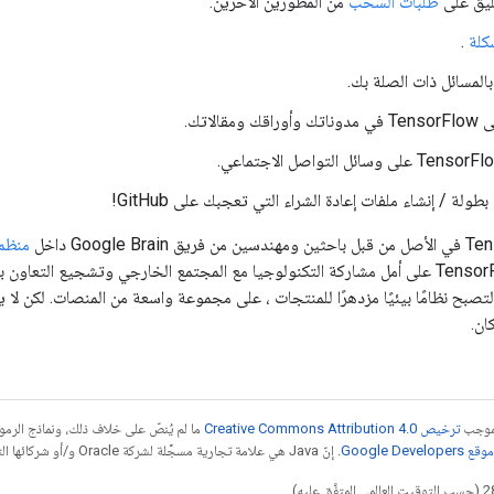
ليق على
طلبات السحب
من المطورين الآخرين.
كلة
.
 بالمسائل ذات الصلة بك.
مقالاتك.
طولة / إنشاء ملفات إعادة الشراء التي تعجبك على GitHub!
منظمة AI التابعة ل
Google بفتح TensorFlow على أمل مشاركة التكنولوجيا مع المجتمع الخارجي وتشجيع الت
مت TensorFlow لتصبح نظامًا بيئيًا مزدهرًا للمنتجات ، على مجموعة واسعة من المنصات. لكن 
ن.
بموجب
ترخيص Creative Commons Attribution 4.0‏
ما لم يُنصّ على خلاف ذلك، ونماذج الر
Google Dev‏
. إنّ Java هي علامة تجارية مسجَّلة لشركة Oracle و/أو شركائها التابعين.