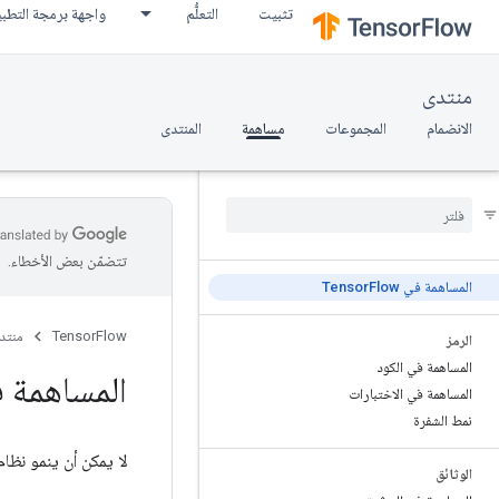
تثبيت
التعلُّم
واجهة برمجة التطب
منتدى
الانضمام
المجموعات
مساهمة
المنتدى
تتضمّن بعض الأخطاء.
المساهمة في Tensor
Flow
TensorFlow
منتد
الرمز
المساهمة في الكود
المساهمة في or
المساهمة في الاختبارات
نمط الشفرة
لا يمكن أن ينمو نظام TensorFlow البيئي إلا من خلال مساهمات هذا المجتمع. شكرًا جزيلاً على حماسك وعملك - نحن نقدر كل ما
الوثائق