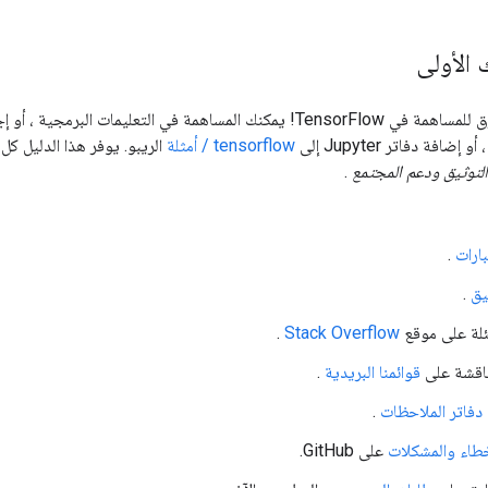
الأولى
هناك العديد من الطرق للمساهمة في TensorFlow! يمكنك المساهمة في التعليمات 
tensorflow / أمثلة
الريبو. يوفر هذا الدليل كل
لتوثيق
ودعم المجتمع
.
ارات
.
يق
.
ئلة على موقع
Stack Overflow
.
ناقشة على
قوائمنا البريدية
.
دفاتر الملاحظات
.
خطاء والمشكلات
على GitHub.