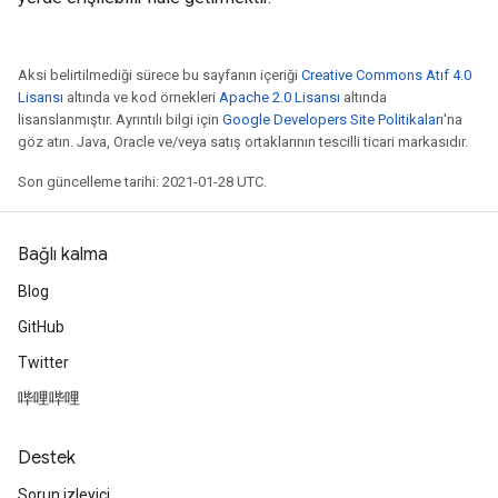
Aksi belirtilmediği sürece bu sayfanın içeriği
Creative Commons Atıf 4.0
Lisansı
altında ve kod örnekleri
Apache 2.0 Lisansı
altında
lisanslanmıştır. Ayrıntılı bilgi için
Google Developers Site Politikaları
'na
göz atın. Java, Oracle ve/veya satış ortaklarının tescilli ticari markasıdır.
Son güncelleme tarihi: 2021-01-28 UTC.
Bağlı kalma
Blog
GitHub
Twitter
哔哩哔哩
Destek
Sorun izleyici