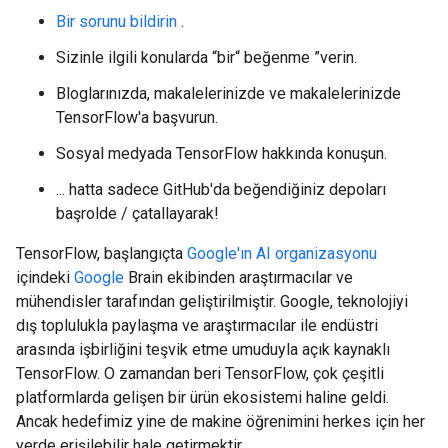
Bir sorunu bildirin
.
Sizinle ilgili konularda “bir“ beğenme ”verin.
Bloglarınızda, makalelerinizde ve makalelerinizde
TensorFlow'a başvurun.
Sosyal medyada TensorFlow hakkında konuşun.
... hatta sadece GitHub'da beğendiğiniz depoları
başrolde / çatallayarak!
TensorFlow, başlangıçta
Google'ın AI organizasyonu
içindeki
Google
Brain ekibinden araştırmacılar ve
mühendisler tarafından geliştirilmiştir. Google, teknolojiyi
dış toplulukla paylaşma ve araştırmacılar ile endüstri
arasında işbirliğini teşvik etme umuduyla açık kaynaklı
TensorFlow. O zamandan beri TensorFlow, çok çeşitli
platformlarda gelişen bir ürün ekosistemi haline geldi.
Ancak hedefimiz yine de makine öğrenimini herkes için her
yerde erişilebilir hale getirmektir.