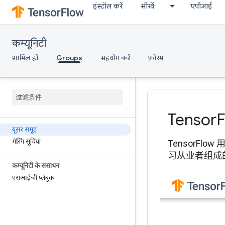
इंस्टॉल करें
सीखें
एपीआई
कम्यूनिटी
शामिल हों
Groups
सहयोग करें
फ़ोरम
Tensor
यूसर समूह
मेलिंग सूचियां
TensorFl
习从业者组成的
कम्यूनिटी के संसाधन
एसआईजी प्लेबुक