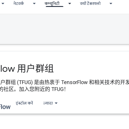
नेटवर्क
कम्यूनिटी
क्यों टेंसरफ्लो
Flow 用户群组
ow 用户群组 (TFUG) 是由热衷于 TensorFlow 和相
社区。加入您附近的 TFUG！