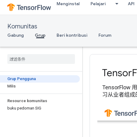
Menginstal
Pelajari
API
Komunitas
Gabung
Grup
Beri kontribusi
Forum
Tensor
Grup Pengguna
Milis
TensorFl
习从业者组成的
Resource komunitas
buku pedoman SIG