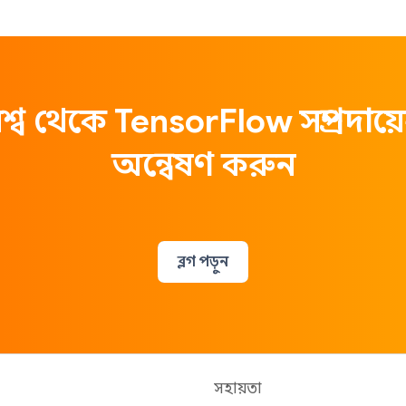
িশ্ব থেকে TensorFlow সম্প্রদায
অন্বেষণ করুন
ব্লগ পড়ুন
সহায়তা