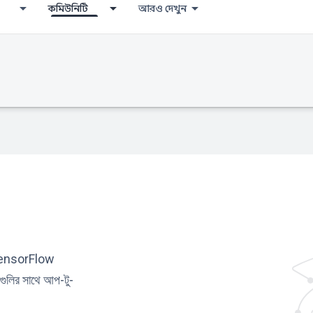
কমিউনিটি
আরও দেখুন
ং TensorFlow
টগুলির সাথে আপ-টু-