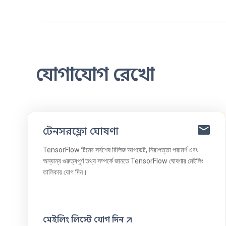
যোগাযোগ রেখো
টেনসরফ্লো ঘোষণা
TensorFlow টিমের সর্বশেষ রিলিজ আপডেট, নিরাপত্তা পরামর্শ এবং
অন্যান্য গুরুত্বপূর্ণ তথ্য সম্পর্কে জানতে TensorFlow ঘোষণার মেইলিং
তালিকায় যোগ দিন।
মেইলিং লিস্টে যোগ দিন