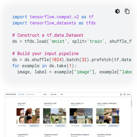
import
tensorflow.compat.v2
as
tf
import
tensorflow_datasets
as
tfds
# Construct a tf.data.Dataset
ds
=
tfds
.
load
(
'mnist'
,
split
=
'train'
,
shuffle_fil
# Build your input pipeline
ds
=
ds
.
shuffle
(
1024
)
.
batch
(
32
)
.
prefetch
(
tf
.
data
.
e
for
example
in
ds
.
take
(
1
):
image
,
label
=
example
[
"image"
],
example
[
"label"