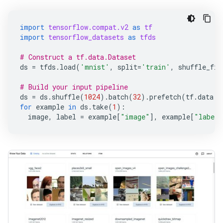
import
tensorflow.compat.v2
as
tf
import
tensorflow_datasets
as
tfds
# Construct a tf.data.Dataset
ds
=
tfds
.
load
(
'mnist'
,
split
=
'train'
,
shuffle_fil
# Build your input pipeline
ds
=
ds
.
shuffle
(
1024
)
.
batch
(
32
)
.
prefetch
(
tf
.
data
.
e
for
example
in
ds
.
take
(
1
):
image
,
label
=
example
[
"image"
],
example
[
"label"