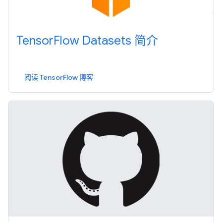
TensorFlow Datasets 简介
阅读 TensorFlow 博客