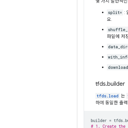
몇 가지 일반적인
split=
:
요.
shuffle_
파일에 저장
data_dir
with_inf
download
tfds
.
builder
tfds.load
는
하여 동일한 출력
builder 
=
 tfds
.
b
# 1. Create the 