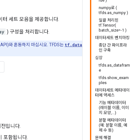
rue )
numpy로 (
tfds.as_numpy )
 데이터 세트 모음을 제공합니다.
일괄 처리된
tf.Tensor(
batch_size=-1 )
ay
) 구성을 처리합니다.
데이터세트 벤치마킹
API)와 혼동하지 마십시오. TFDS는
tf.data
종단 간 파이프라
인 구축
심상
tfds.as_datafram
e
tfds.show_exam
ples
데이터세트 메타데이
터에 액세스
기능 메타데이터
(레이블 이름, 이미
지 모양,...)
분할 메타데이터
(예: 분할 이름, 예
버전입니다.
제 수 등)
이 포함됩니다.
문제 해결