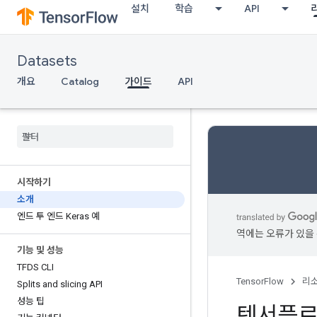
설치
학습
API
Datasets
개요
Catalog
가이드
API
시작하기
소개
엔드 투 엔드 Keras 예
역에는 오류가 있을 
기능 및 성능
TFDS CLI
TensorFlow
리
Splits and slicing API
성능 팁
텐서플로