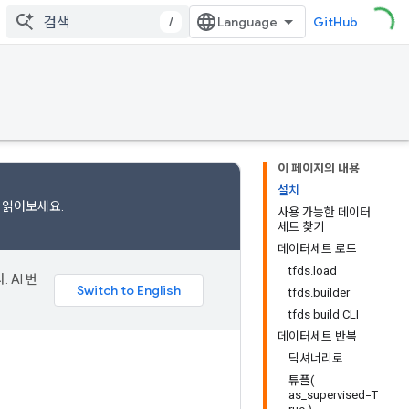
/
GitHub
이 페이지의 내용
설치
읽어보세요.
사용 가능한 데이터
세트 찾기
데이터세트 로드
tfds.load
 AI 번
tfds.builder
tfds build CLI
데이터세트 반복
딕셔너리로
튜플(
as_supervised=T