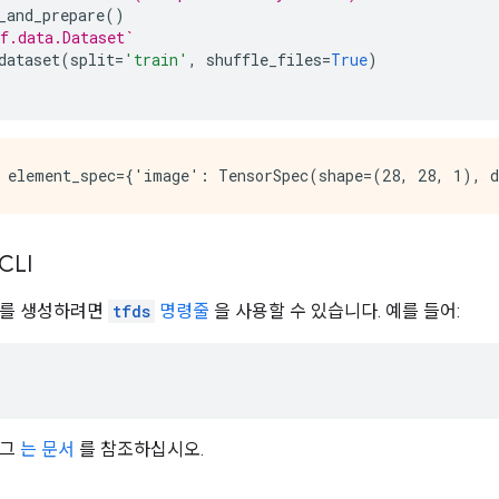
_and_prepare
()
f.data.Dataset`
dataset
(
split
=
'train'
,
 shuffle_files
=
True
)
CLI
트를 생성하려면
tfds
명령줄
을 사용할 수 있습니다. 예를 들어:
래그
는 문서
를 참조하십시오.