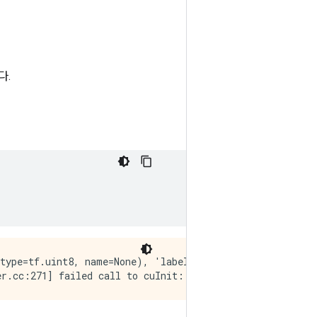
다.
type=tf.uint8, name=None), 'label': TensorSpec(shape=()