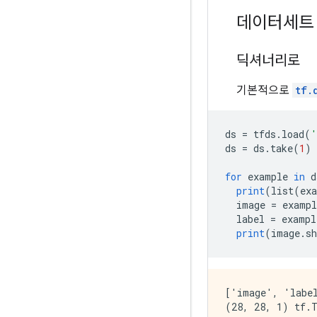
데이터세트
딕셔너리로
기본적으로
tf.
ds 
=
 tfds
.
load
(
'
ds 
=
 ds
.
take
(
1
)
for
 example 
in
 d
print
(
list
(
ex
  image 
=
 exampl
  label 
=
 exampl
print
(
image
.
sh
['image', 'label
(28, 28, 1) tf.T