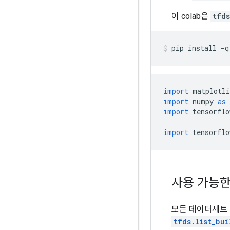
이 colab은
tfd
pip install 
-
q
import
 matplotli
import
 numpy 
as
 
import
 tensorflo
import
 tensorflo
사용 가능한
모든 데이터세트
tfds.list_bui