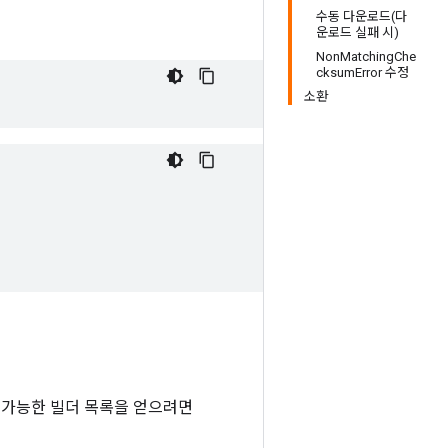
수동 다운로드(다
운로드 실패 시)
NonMatchingChe
cksumError 수정
소환
 가능한 빌더 목록을 얻으려면