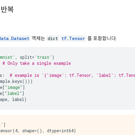
 반복
data.Dataset
객체는
dict
tf.Tensor
를 포함합니다:
mnist'
,
 split
=
'train'
)
# Only take a single example
s
:
# example is `{'image': tf.Tensor, 'label': tf.Ten
ample
.
keys
()))
e
[
"image"
]
e
[
"label"
]
ape
,
 label
)
']

ensor(4, shape=(), dtype=int64)
