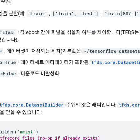
 주장:
 읽을 분할(예:
'train'
,
['train', 'test']
,
'train[80%:]'
files=
: 각 epoch 간에 파일을 섞을지 여부를 제어합니다(TFDS
합니다).
=
: 데이터셋이 저장되는 위치(기본값은
~/tensorflow_dataset
o=True
: 데이터세트 메타데이터가 포함된
tfds.core.DatasetI
=False
: 다운로드 비활성화
tfds.core.DatasetBuilder
주위의 얇은 래퍼입니다.
tfds.co
을 얻을 수 있습니다.
uilder
(
'mnist'
)
tfrecord files (no-op if already exists)