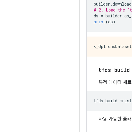
builder
.
download
# 2. Load the `t
ds 
=
 builder
.
as_
print
(
ds
)
tfds build
특정 데이터 세
tfds build mnist
사용 가능한 플