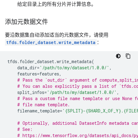
给定目录上的所有分片并计算信息。
添加元数据文件
要沿数据集自动添加适当的元数据文件，请使用
tfds.folder_dataset.write_metadata
：
tfds
.
folder_dataset
.
write_metadata
(
data_dir
=
'/path/to/my/dataset/1.0.0/'
,
features
=
features
,
# Pass the `out_dir` argument of compute_split_i
# You can also explicitly pass a list of `tfds.c
split_infos
=
'/path/to/my/dataset/1.0.0/'
,
# Pass a custom file name template or use None f
# file name template.
filename_template
=
'
{SPLIT}
-
{SHARD_X_OF_Y}
.
{FILE
# Optionally, additional DatasetInfo metadata ca
# See:
# https://www.tensorflow.org/datasets/api_docs/p