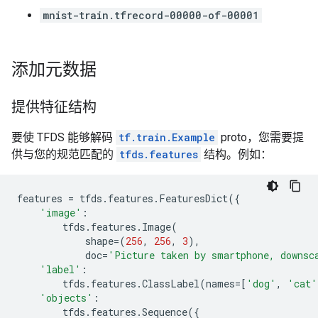
mnist-train.tfrecord-00000-of-00001
添加元数据
提供特征结构
要使 TFDS 能够解码
tf.train.Example
proto，您需要提
供与您的规范匹配的
tfds.features
结构。例如：
features
=
tfds
.
features
.
FeaturesDict
({
'image'
:
tfds
.
features
.
Image
(
shape
=
(
256
,
256
,
3
),
doc
=
'Picture taken by smartphone, downsc
'label'
:
tfds
.
features
.
ClassLabel
(
names
=
[
'dog'
,
'cat'
'objects'
:
tfds
.
features
.
Sequence
({