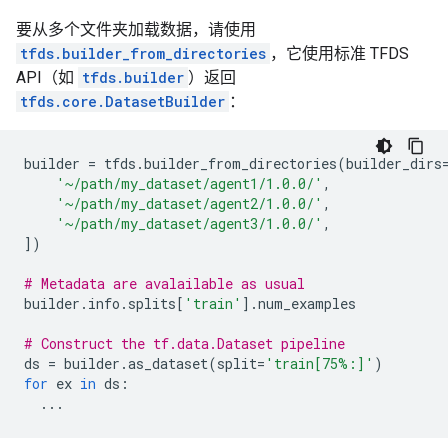
要从多个文件夹加载数据，请使用
tfds.builder_from_directories
，它使用标准 TFDS
API（如
tfds.builder
）返回
tfds.core.DatasetBuilder
：
builder
=
tfds
.
builder_from_directories
(
builder_dirs
'~/path/my_dataset/agent1/1.0.0/'
,
'~/path/my_dataset/agent2/1.0.0/'
,
'~/path/my_dataset/agent3/1.0.0/'
,
])
# Metadata are avalailable as usual
builder
.
info
.
splits
[
'train'
]
.
num_examples
# Construct the tf.data.Dataset pipeline
ds
=
builder
.
as_dataset
(
split
=
'train[75%:]'
)
for
ex
in
ds
:
...