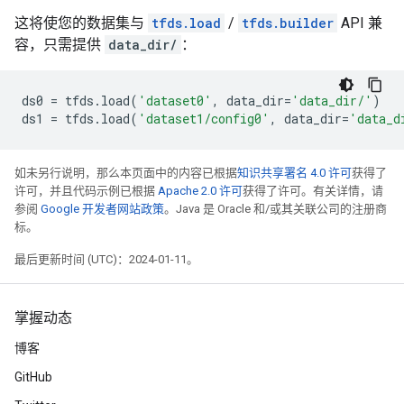
这将使您的数据集与
tfds.load
/
tfds.builder
API 兼
容，只需提供
data_dir/
：
ds0
=
tfds
.
load
(
'dataset0'
,
data_dir
=
'data_dir/'
)
ds1
=
tfds
.
load
(
'dataset1/config0'
,
data_dir
=
'data_d
如未另行说明，那么本页面中的内容已根据
知识共享署名 4.0 许可
获得了
许可，并且代码示例已根据
Apache 2.0 许可
获得了许可。有关详情，请
参阅
Google 开发者网站政策
。Java 是 Oracle 和/或其关联公司的注册商
标。
最后更新时间 (UTC)：2024-01-11。
掌握动态
博客
GitHub