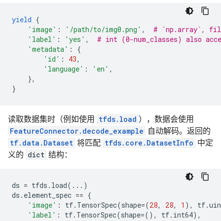
yield
{
'image'
:
'/path/to/img0.png'
,
# `np.array`, fil
'label'
:
'yes'
,
# int (0-num_classes) also acc
'metadata'
:
{
'id'
:
43
,
'language'
:
'en'
,
},
}
读取数据集时（例如使用
tfds.load
），数据会使用
FeatureConnector.decode_example
自动解码。返回的
tf.data.Dataset
将匹配
tfds.core.DatasetInfo
中定
义的
dict
结构：
ds
=
tfds
.
load
(
...
)
ds
.
element_spec
==
{
'image'
:
tf
.
TensorSpec
(
shape
=
(
28
,
28
,
1
),
tf
.
uin
'label'
:
tf
.
TensorSpec
(
shape
=
(),
tf
.
int64
),