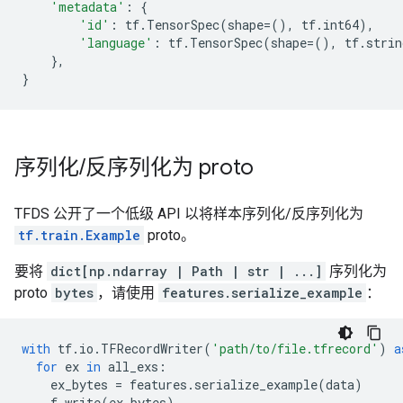
'metadata'
:
{
'id'
:
tf
.
TensorSpec
(
shape
=
(),
tf
.
int64
),
'language'
:
tf
.
TensorSpec
(
shape
=
(),
tf
.
strin
},
}
序列化
/
反序列化为 proto
TFDS 公开了一个低级 API 以将样本序列化/反序列化为
tf.train.Example
proto。
要将
dict[np.ndarray | Path | str | ...]
序列化为
proto
bytes
，请使用
features.serialize_example
：
with
tf
.
io
.
TFRecordWriter
(
'path/to/file.tfrecord'
)
a
for
ex
in
all_exs
:
ex_bytes
=
features
.
serialize_example
(
data
)
f
.
write
(
ex_bytes
)