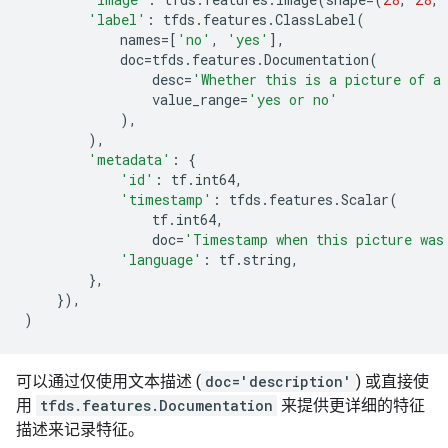
'label'
:
tfds
.
features
.
ClassLabel
(
names
=
[
'no'
,
'yes'
],
doc
=
tfds
.
features
.
Documentation
(
desc
=
'Whether this is a picture of a
value_range
=
'yes or no'
),
),
'metadata'
:
{
'id'
:
tf
.
int64
,
'timestamp'
:
tfds
.
features
.
Scalar
(
tf
.
int64
,
doc
=
'Timestamp when this picture was
'language'
:
tf
.
string
,
},
}),
)
可以通过仅使用文本描述 (
doc='description'
) 或直接使
用
tfds.features.Documentation
来提供更详细的特征
描述来记录特征。