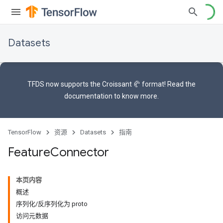
Datasets
TFDS now supports the
Croissant 🥐 format
! Read the
documentation
to know more.
TensorFlow
资源
Datasets
指南
Feature
Connector
本页内容
概述
序列化/反序列化为 proto
访问元数据