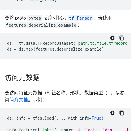
要将 proto
bytes
反序列化为
tf.Tensor
，请使用
features.deserialize_example
：
ds
=
tf
.
data
.
TFRecordDataset
(
'path/to/file.tfrecord'
ds
=
ds
.
map
(
features
.
deserialize_example
)
访问元数据
要访问特征元数据（标签名称、形状、数据类型…），请参
阅
简介文档
。示例：
ds
,
info
=
tfds
.
load
(
...
,
with_info
=
True
)
info
.
features
[
'label'
]
.
names
# ['cat', 'dog', ...]