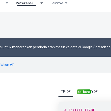
Referensi
Lainnya
ts untuk menerapkan pembelajaran mesin ke data di Google Spreadshe
lation API
.
TF-DF
YDF
api baru
# Install TF-DF