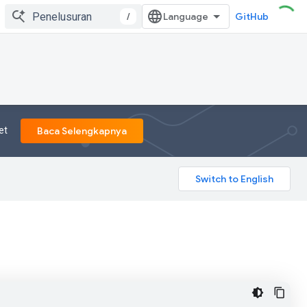
/
GitHub
et
Baca Selengkapnya