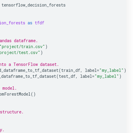
tensorflow_decision_forests
ion_forests
as
tfdf
andas dataframe.
"project/train.csv"
)
project/test.csv"
)
nto a TensorFlow dataset.
d_dataframe_to_tf_dataset
(
train_df
,
label
=
"my_label"
)
_dataframe_to_tf_dataset
(
test_df
,
label
=
"my_label"
)
 model.
omForestModel
()
structure.
y.