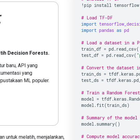
!
pip
install
tensorflow
# Load TF-DF
import
tensorflow_decis
import
pandas
as
pd
# Load a dataset in a P
train_df
=
pd
.
read_csv
(
ih Decision Forests.
test_df
=
pd
.
read_csv
(
"
ur baru, API yang
# Convert the dataset i
okumentasi yang
train_ds
=
tfdf
.
keras
.
p
test_ds
=
tfdf
.
keras
.
pd
rpustakaan ML populer.
# Train a Random Forest
model
=
tfdf
.
keras
.
Rand
model
.
fit
(
train_ds
)
# Summary of the model 
model
.
summary
()
# Compute model accurac
an untuk melatih, menjalankan,