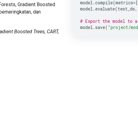
model
.
compile
(
metrics
=
[
orests, Gradient Boosted
model
.
evaluate
(
test_ds
,
 pemeringkatan, dan
# Export the model to a
model
.
save
(
"project/mo
adient Boosted Trees, CART,