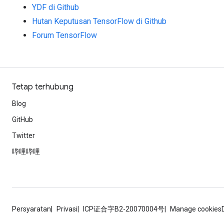
YDF di Github
Hutan Keputusan TensorFlow di Github
Forum TensorFlow
Tetap terhubung
Blog
GitHub
Twitter
哔哩哔哩
Persyaratan
Privasi
ICP证合字B2-20070004号
Manage cookies