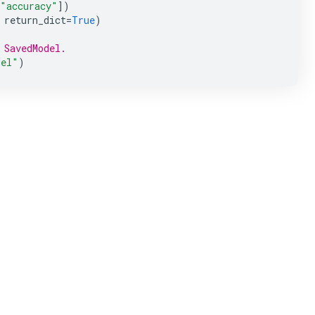
"accuracy"
])
return_dict
=
True
)
 SavedModel.
del"
)