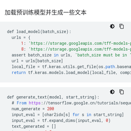
加载预训练模型并生成一些文本
def
load_model
(
batch_size
)
:
urls
=
{
1
:
'https://storage.googleapis.com/tff-models-
8
:
'https://storage.googleapis.com/tff-models-
assert
batch_size
in
urls
,
'batch_size must be in 
url
=
urls
[
batch_size
]
local_file
=
tf
.
keras
.
utils
.
get_file
(
os
.
path
.
basen
return
tf
.
keras
.
models
.
load_model
(
local_file
,
comp
def
generate_text
(
model
,
start_string
)
:
#
From
https
:
//
tensorflow
.
google
.
cn
/
tutorials
/
sequ
num_generate
=
200
input_eval
=
[
char2idx[s
]
for
s
in
start_string
]
input_eval
=
tf
.
expand_dims
(
input_eval
,
0
)
text_generated
=
[]