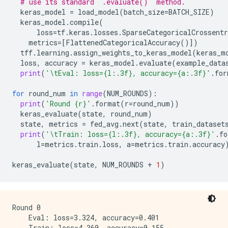
# use its standard `.evaluate()` method.
keras_model
=
load_model
(
batch_size
=
BATCH_SIZE
)
keras_model
.
compile
(
loss
=
tf
.
keras
.
losses
.
SparseCategoricalCrossentr
metrics
=
[
FlattenedCategoricalAccuracy
()])
tff
.
learning
.
assign_weights_to_keras_model
(
keras_m
loss
,
accuracy
=
keras_model
.
evaluate
(
example_data
print
(
'
\t
Eval: loss={l:.3f}, accuracy={a:.3f}'
.
for
for
round_num
in
range
(
NUM_ROUNDS
):
print
(
'Round {r}'
.
format
(
r
=
round_num
))
keras_evaluate
(
state
,
round_num
)
state
,
metrics
=
fed_avg
.
next
(
state
,
train_dataset
print
(
'
\t
Train: loss={l:.3f}, accuracy={a:.3f}'
.
fo
l
=
metrics
.
train
.
loss
,
a
=
metrics
.
train
.
accuracy
keras_evaluate
(
state
,
NUM_ROUNDS
+
1
)
Round 0

    Eval: loss=3.324, accuracy=0.401

    Train: loss=4.360, accuracy=0.155
