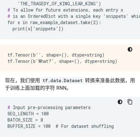
#
#
 is an OrderedDict with a single key 'snippets' whic
for x in raw_example_dataset.take(2):

tf.Tensor(b'', shape=(), dtype=string)

现在，我们使用
tf.data.Dataset
转换来准备此数据，用
于训练上面加载的字符 RNN。
#
 Input pre-processing parameters

SEQ_LENGTH = 100

BATCH_SIZE = 8
