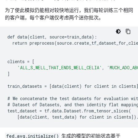
为了使此模拟仍能相对较快地运行，我们每轮训练三个相同
的客户端，每个客户端仅考虑两个迷你批次。
def
data
(
client
,
source
=
train_data
):
return
preprocess
(
source
.
create_tf_dataset_for_cli
clients
=
[
'ALL_S_WELL_THAT_ENDS_WELL_CELIA'
,
'MUCH_ADO_AB
]
train_datasets
=
[
data
(
client
)
for
client
in
clients
#
We
concatenate
the
test
datasets
for
evaluation
wi
#
Dataset
of
Datasets
,
and
then
identity
flat
mappin
test_dataset
=
tf
.
data
.
Dataset
.
from_tensor_slices
(
[
data
(
client
,
test_data
)
for
client
in
clients
])
fed_avg.initialize()
生成的模型的初始状态基于