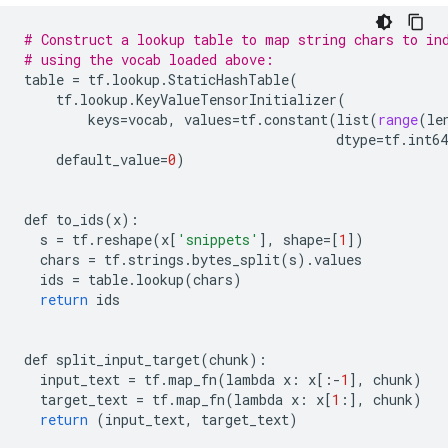
# Construct a lookup table to map string chars to in
# using the vocab loaded above:
table
=
tf
.
lookup
.
StaticHashTable
(
tf
.
lookup
.
KeyValueTensorInitializer
(
keys
=
vocab
,
values
=
tf
.
constant
(
list
(
range
(
le
dtype
=
tf
.
int64
default_value
=
0
)
def
to_ids
(
x
):
s
=
tf
.
reshape
(
x
[
'snippets'
],
shape
=
[
1
])
chars
=
tf
.
strings
.
bytes_split
(
s
)
.
values
ids
=
table
.
lookup
(
chars
)
return
ids
def
split_input_target
(
chunk
):
input_text
=
tf
.
map_fn
(
lambda
x
:
x
[:
-
1
],
chunk
)
target_text
=
tf
.
map_fn
(
lambda
x
:
x
[
1
:],
chunk
)
return
(
input_text
,
target_text
)