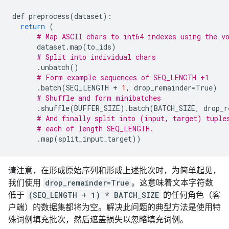
def
preprocess
(
dataset
):
return
(
# Map ASCII chars to int64 indexes using the v
dataset
.
map
(
to_ids
)
# Split into individual chars
.
unbatch
()
# Form example sequences of SEQ_LENGTH +1
.
batch
(
SEQ_LENGTH
+
1
,
drop_remainder
=
True
)
# Shuffle and form minibatches
.
shuffle
(
BUFFER_SIZE
)
.
batch
(
BATCH_SIZE
,
drop_r
# And finally split into (input, target) tuple
# each of length SEQ_LENGTH.
.
map
(
split_input_target
))
请注意，在形成原始序列和形成上述批次时，为简单起见，
我们使用
drop_remainder=True
。这意味着文本字符数
低于
(SEQ_LENGTH + 1) * BATCH_SIZE
的任何角色（客
户端）的数据集都将为空。解决此问题的典型方法是使用特
殊词例填充批次，然后遮盖损失以忽略填充词例。