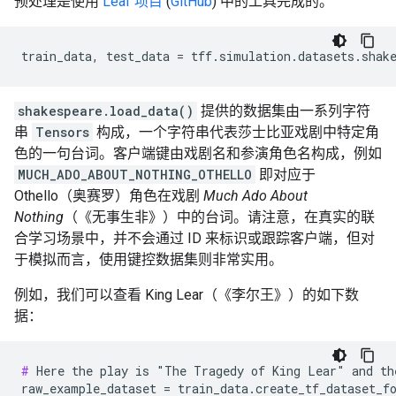
预处理是使用
Leaf 项目
(
GitHub
) 中的工具完成的。
train_data
,
test_data
=
tff
.
simulation
.
datasets
.
shak
shakespeare.load_data()
提供的数据集由一系列字符
串
Tensors
构成，一个字符串代表莎士比亚戏剧中特定角
色的一句台词。客户端键由戏剧名和参演角色名构成，例如
MUCH_ADO_ABOUT_NOTHING_OTHELLO
即对应于
Othello（奥赛罗）角色在戏剧
Much Ado About
Nothing
（《无事生非》）中的台词。请注意，在真实的联
合学习场景中，并不会通过 ID 来标识或跟踪客户端，但对
于模拟而言，使用键控数据集则非常实用。
例如，我们可以查看 King Lear（《李尔王》）的如下数
据：
#
 Here the play is "The Tragedy of King Lear" and th
raw_example_dataset = train_data.create_tf_dataset_fo