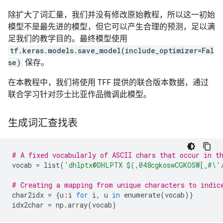
除扩大了词汇量，我们并没有修改原始教程，所以这一初始
模型不是最先进的模型，但它可以产生合理的预测，足以满
足我们的教学目的。最终模型使用
tf.keras.models.save_model(include_optimizer=Fal
se)
保存。
在本教程中，我们将使用 TFF 提供的联合版本数据，通过
联合学习针对莎士比亚作品微调此模型。
生成词汇查找表
# A fixed vocabularly of ASCII chars that occur in t
vocab
=
list
(
'dhlptx@DHLPTX $(,048cgkoswCGKOSW[_#
\'
# Creating a mapping from unique characters to indic
char2idx
=
{
u
:
i
for
i
,
u
in
enumerate
(
vocab
)}
idx2char
=
np
.
array
(
vocab
)