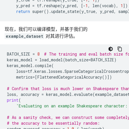
y_pred
=
tf
.
reshape
(
y_pred
,
[
-
1
,
len
(
vocab
),
1
])
return
super
().
update_state
(
y_true
,
y_pred
,
samp
现在，我们可以编译模型，并基于我们的
example_dataset
对其进行评估。
BATCH_SIZE
=
8
# The training and eval batch size f
keras_model
=
load_model
(
batch_size
=
BATCH_SIZE
)
keras_model
.
compile
(
loss
=
tf
.
keras
.
losses
.
SparseCategoricalCrossentrop
metrics
=
[
FlattenedCategoricalAccuracy
()])
# Confirm that loss is much lower on Shakespeare tha
loss
,
accuracy
=
keras_model
.
evaluate
(
example_datase
print
(
'Evaluating on an example Shakespeare character:
# As a sanity check, we can construct some completel
# the accuracy to be essentially random:
random_guessed_accuracy
=
1.0
/
len
(
vocab
)