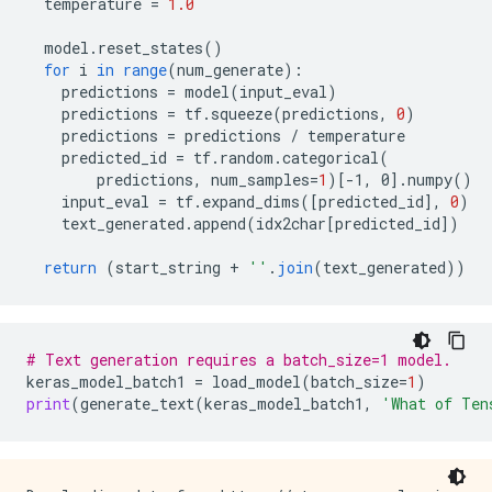
temperature
=
1.0
model
.
reset_states
()
for
i
in
range
(
num_generate
)
:
predictions
=
model
(
input_eval
)
predictions
=
tf
.
squeeze
(
predictions
,
0
)
predictions
=
predictions
/
temperature
predicted_id
=
tf
.
random
.
categorical
(
predictions
,
num_samples
=
1
)
[
-1, 0
]
.
numpy
()
input_eval
=
tf
.
expand_dims
(
[
predicted_id
]
,
0
)
text_generated
.
append
(
idx2char
[
predicted_id
]
)
return
(
start_string
+
''
.
join
(
text_generated
))
# Text generation requires a batch_size=1 model.
keras_model_batch1
=
load_model
(
batch_size
=
1
)
print
(
generate_text
(
keras_model_batch1
,
'What of Ten