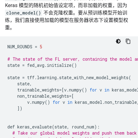
Keras 模型的随机初始值设定项，而非加载的权重，因为
clone_model()
不会克隆权重。要从预训练模型开始训
练，我们直接使用加载的模型在服务器状态下设置模型权
重。
NUM_ROUNDS
=
5
# The state of the FL server, containing the model a
state
=
fed_avg
.
initialize
()
state
=
tff
.
learning
.
state_with_new_model_weights
(
state
,
trainable_weights
=
[
v
.
numpy
()
for
v
in
keras_mode
non_trainable_weights
=
[
v
.
numpy
()
for
v
in
keras_model
.
non_trainable
])
def
keras_evaluate
(
state
,
round_num
):
# Take our global model weights and push them back