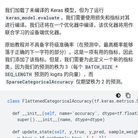
我们加载了未编译的 Keras 模型，但为了运行
keras_model.evaluate
，我们需要使用损失和指标对其
进行编译。我们还将在一个优化器中编译，该优化器将用作
联合学习的设备端优化器。
原始教程并不具备字符级准确率（在预测中，最高概率能够
落于正确的下一字符的部分）。这是一项有用的指标，因此
我们添加了该指标。但是，我们需要为此定义一个新的指标
类，因为我们的预测的秩为 3（每个
BATCH_SIZE *
SEQ_LENGTH
预测的 logits 的向量），而
SparseCategoricalAccuracy
仅期望秩为 2 的预测。
class
FlattenedCategoricalAccuracy
(
tf
.
keras
.
metrics
.
def
__init__
(
self
,
name
=
'
accuracy
'
,
dtype
=
tf
.
float
super
().
__init__
(
name
,
dtype
=
dtype
)
def
update_state
(
self
,
y_true
,
y_pred
,
sample_weig
y_true
=
tf
.
reshape
(
y_true
,
[
-
1
,
1
])