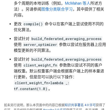
多个周期的本地训练（例如，
McMahan 等人
所述方
法）。另请参阅
图像分类联合学习
，其中提供了相关
内容。
更改
compile()
命令以在客户端上尝试使用不同的
优化算法。
尝试针对
build_federated_averaging_process
使用
server_optimizer
参数以尝试在服务器上应用
模型更新的不同算法。
尝试针对
build_federated_averaging_process
使用
client_weight_fn
参数数以尝试不同的客户
端权重。默认权重客户端会根据客户端上的样本量进
行更新，但是您可以执行以下操作：
client_weight_fn=lambda _:
tf.constant(1.0)
。
如未另行说明，那么本页面中的内容已根据
知识共享署名 4.0 许可
获得了
许可，并且代码示例已根据
Apache 2.0 许可
获得了许可。有关详情，请