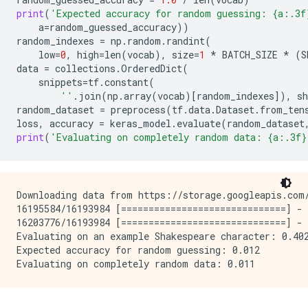
print
(
'Expected accuracy for random guessing: {a:.3f
a
=
random_guessed_accuracy
))
random_indexes
=
np
.
random
.
randint
(
low
=
0
,
high
=
len
(
vocab
),
size
=
1
*
BATCH_SIZE
*
(
S
data
=
collections
.
OrderedDict
(
snippets
=
tf
.
constant
(
''
.
join
(
np
.
array
(
vocab
)[
random_indexes
]),
sh
random_dataset
=
preprocess
(
tf
.
data
.
Dataset
.
from_ten
loss
,
accuracy
=
keras_model
.
evaluate
(
random_dataset
print
(
'Evaluating on completely random data: {a:.3f}
Downloading data from https://storage.googleapis.com/
16195584/16193984 [==============================] - 
16203776/16193984 [==============================] - 
Evaluating on an example Shakespeare character: 0.402
Expected accuracy for random guessing: 0.012
