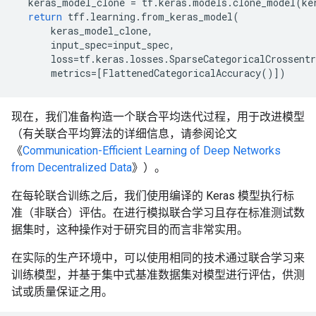
keras_model_clone
=
tf
.
keras
.
models
.
clone_model
(
ke
return
tff
.
learning
.
from_keras_model
(
keras_model_clone
,
input_spec
=
input_spec
,
loss
=
tf
.
keras
.
losses
.
SparseCategoricalCrossentr
metrics
=
[
FlattenedCategoricalAccuracy
()
]
)
现在，我们准备构造一个联合平均迭代过程，用于改进模型
（有关联合平均算法的详细信息，请参阅论文
《
Communication-Efficient Learning of Deep Networks
from Decentralized Data
》）。
在每轮联合训练之后，我们使用编译的 Keras 模型执行标
准（非联合）评估。在进行模拟联合学习且存在标准测试数
据集时，这种操作对于研究目的而言非常实用。
在实际的生产环境中，可以使用相同的技术通过联合学习来
训练模型，并基于集中式基准数据集对模型进行评估，供测
试或质量保证之用。