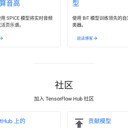
估算音高
型
用 SPICE 模型将实时音频
使用 BiT 模型训练领先的
成活页乐谱。
类器。
阅读博客
ow_forward
arrow_forward
社区
加入 TensorFlow Hub 社区
publish
itHub 上的
贡献模型