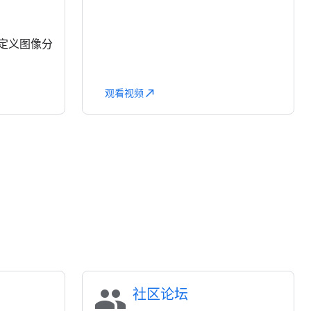
自定义图像分
观看视频
north_east
people
社区论坛