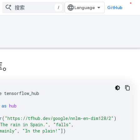
/
GitHub
库。
e
tensorflow_hub
as
hub
r
(
"https://tfhub.dev/google/nnlm-en-dim128/2"
)
The rain in Spain."
,
"falls"
,
mainly"
,
"In the plain!"
])