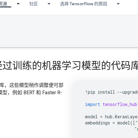
资源
社区
选择 TensorFlow 的原因
一个包含经过训练的机器学习模型的代码
的代码库，这些模型稍作调整便可部
!
pip
install
--
upgrad
BERT 和 Faster R-
import
tensorflow_hub
model
=
hub
.
KerasLaye
embeddings
=
model
([
"
"