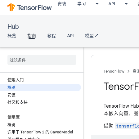
安装
学习
API
Hub
概览
指南
教程
API
模型 ↗
TensorFlow
资
使用入门
Tensor
F
概览
安装
社区和支持
TensorFl
本嵌入向量、图像分
使用库
概览
借助
tensorfl
适用于 Tensor
Flow 2 的 Saved
Model