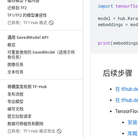
缓存模型下载内容
import
tensorflo
迁移到 TF2
TF1
/
TF2 的模型兼容性
model
=
hub
.
Kera
已弃用：TF1 Hub 格式
embeddings
=
mod
通用 Saved
Model API
print
(
embeddings
概览
可重复使用的 Saved
Model（适用于所
有任务）
图像任务
后续步骤
文本任务
将模型发布到 TF-Hub
在 tfhub
发布流程
在 tfhub
导出模型
编写文档
TensorFl
提交拉取请求
安装 
数据可移植性和删除
已弃用：TF1 Hub 格式导出
库概