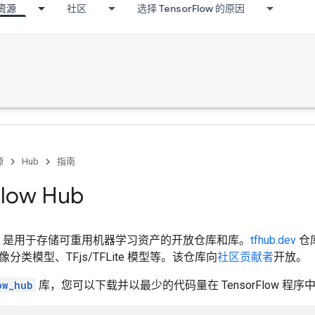
资源
社区
选择 TensorFlow 的原因
源
Hub
指南
low Hub
ow Hub 是用于存储可重用机器学习资产的开放仓库和库。
tfhub.dev
仓
类模型、TF.js/TFLite 模型等。该仓库向
社区贡献者
开放。
ow_hub
库，您可以下载并以最少的代码量在 TensorFlow 程