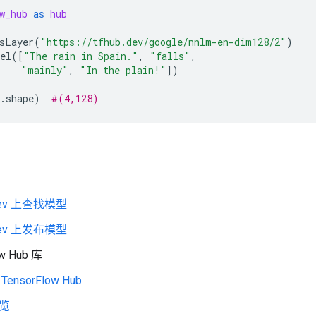
w_hub
as
hub
sLayer
(
"https://tfhub.dev/google/nnlm-en-dim128/2"
)
el
([
"The rain in Spain."
,
"falls"
,
"mainly"
,
"In the plain!"
])
.
shape
)
#(4,128)
.dev 上查找模型
.dev 上发布模型
ow Hub 库
TensorFlow Hub
览