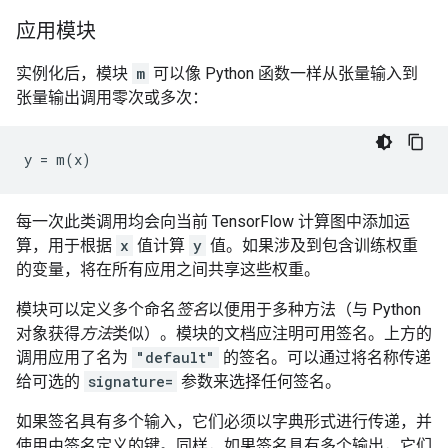
应用模块
实例化后，模块
m
可以像 Python 函数一样从张量输入到
张量输出调用零次或多次：
y
=
m
(
x
)
每一次此类调用均会向当前 TensorFlow 计算图中添加运
算，用于根据
x
值计算
y
值。如果涉及到包含训练权重
的变量，将在所有应用之间共享这些权重。
模块可以定义多个命名
签名
以便用于多种方法（与 Python
对象获得
方法
类似）。模块的文档应注明可用签名。上方的
调用应用了名为
"default"
的签名。可以通过将名称传递
给可选的
signature=
参数来选择任何签名。
如果签名具有多个输入，它们必须以字典形式进行传递，并
使用由签名定义的键。同样，如果签名具有多个输出，它们