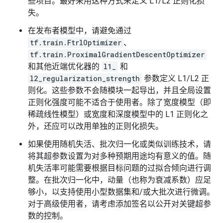
些项目。最好采用这种方式来定义 L1/L2 正则化损
失。
在发布者模型中，请避免通过
tf.train.FtrlOptimizer
、
tf.train.ProximalGradientDescentOptimizer
和其他近端优化器的
l1_
和
l2_regularization_strength
参数定义 L1/L2 正
则化。这些参数不会随模块一起导出，并且全局设置
正则化强度可能不适合于使用者。除了宽度模型（即
稀疏线性模型）或宽度和深度模型中的 L1 正则化之
外，还应可以改用单独的正则化损失。
如果使用随机失活、批次归一化或类似训练技术，请
将其超参数设置为对多种预期用途均有意义的值。随
机失活率可能需要根据目标问题的过拟合倾向进行调
整。在批次归一化中，动量（也称为衰减系数）应足
够小，以支持使用小型数据集和/或大批次进行微调。
对于高级使用者，请考虑添加签名以公开对关键超参
数的控制。