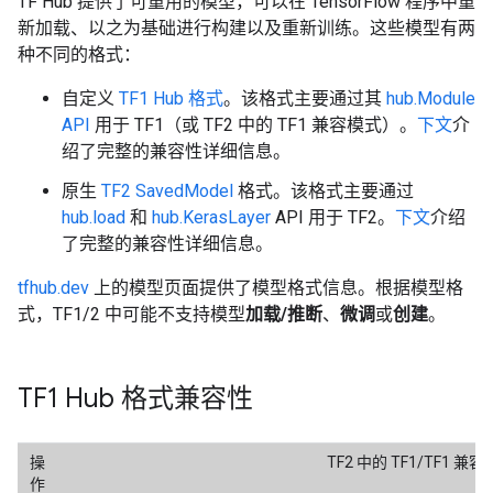
TF Hub 提供了可重用的模型，可以在 TensorFlow 程序中重
新加载、以之为基础进行构建以及重新训练。这些模型有两
种不同的格式：
自定义
TF1 Hub 格式
。该格式主要通过其
hub.Module
API
用于 TF1（或 TF2 中的 TF1 兼容模式）。
下文
介
绍了完整的兼容性详细信息。
原生
TF2 SavedModel
格式。该格式主要通过
hub.load
和
hub.KerasLayer
API 用于 TF2。
下文
介绍
了完整的兼容性详细信息。
tfhub.dev
上的模型页面提供了模型格式信息。根据模型格
式，TF1/2 中可能不支持模型
加载/推断
、
微调
或
创建
。
TF1 Hub 格式兼容性
操
TF2 中的 TF1/TF1 兼
作