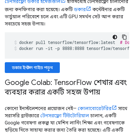
টেনসরফ্লো ডকার ইমেজগুলি
ইতিমধ্যেই টেনসরফ্লো চালানোর
জন্য কনফিগার করা হয়েছে। একটি
ডকার
কন্টেইনার একটি
ভার্চুয়াল পরিবেশে চলে এবং এটি GPU সমর্থন সেট আপ করার
সবচেয়ে সহজ উপায়।
docker
pull
tensorflow/tensorflow:latest
# Dow
docker run -it -p 8888:8888 tensorflow/tensorfl
ডকার ইনস্টল গাইড পড়ুন
Google Colab: Tensor
Flow শেখার এবং
ব্যবহার করার একটি সহজ উপায়
কোনো ইনস্টলেশনের প্রয়োজন নেই—
কোলাবোরেটরির
সাথে
সরাসরি ব্রাউজারে
টেনসরফ্লো টিউটোরিয়াল
চালান, একটি
Google গবেষণা প্রকল্প যা মেশিন লার্নিং শিক্ষা এবং গবেষণাকে
ছড়িয়ে দিতে সাহায্য করার জন্য তৈরি করা হয়েছে। এটি একটি