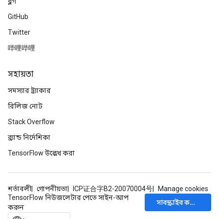
ব্লগ
GitHub
Twitter
哔哩哔哩
সহায়তা
সমস্যার ট্র্যাকার
রিলিজ নোট
Stack Overflow
ব্র্যান্ড নির্দেশিকা
TensorFlow উল্লেখ করা
শর্তাবলী
গোপনীয়তা
ICP证合字B2-20070004号
Manage cookies
TensorFlow নিউজলেটার পেতে সাইন-আপ
সাবস্ক্রাইব করুন
করুন