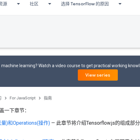
资源
社区
选择 TensorFlow 的原因
 machine learning? Watch a video course to get practical working know
View series
习
For JavaScript
指南
盖一下章节：
张量)和Operations(操作)
— 此章节将介绍Tensorflow.js的组成