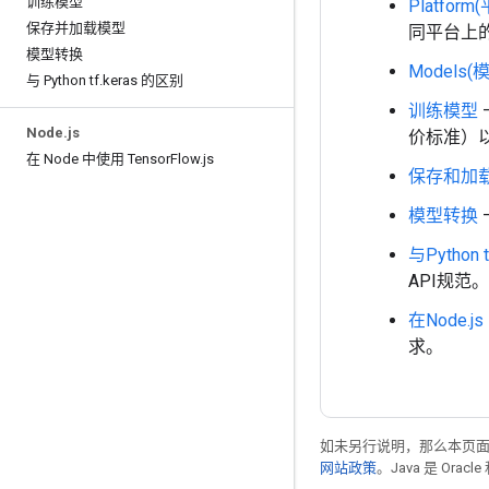
训练模型
Platform
保存并加载模型
同平台上
模型转换
Models(模
与 Python tf
.
keras 的区别
训练模型
Node
.
js
价标准）以及
在 Node 中使用 Tensor
Flow
.
js
保存和加
模型转换
与Python 
API规范。
在Node.js
求。
如未另行说明，那么本页
网站政策
。Java 是 Or