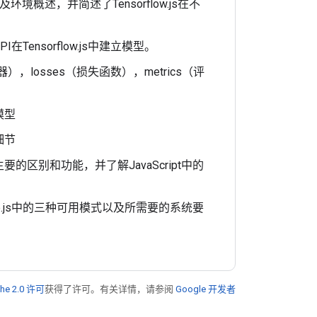
以及环境概述，并简述了Tensorflow.js在不
在Tensorflow.js中建立模型。
），losses（损失函数），metrics（评
模型
细节
eras'主要的区别和功能，并了解JavaScript中的
Node.js中的三种可用模式以及所需要的系统要
he 2.0 许可
获得了许可。有关详情，请参阅
Google 开发者