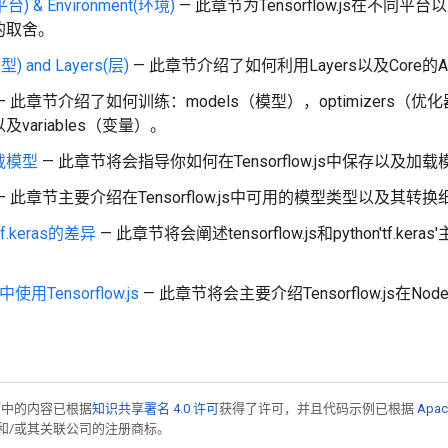
(平台) & Environment(环境)
— 此章节为Tensorflow.js在不同平台
的取舍。
型) and Layers(层)
— 此章节介绍了如何利用Layers以及Core的API
— 此章节介绍了如何训练：models（模型），optimizers（优化器
variables（变量）。
载模型
— 此章节将会指导你如何在Tensorflow.js中保存以及加载
— 此章节主要介绍在Tensorflow.js中可用的模型类型以及其转换
tf.keras的差异
— 此章节将会阐述tensorflow.js和python'tf.k
 中使用Tensorflow.js
— 此章节将会主要介绍Tensorflow.js在
面中的内容已根据
知识共享署名 4.0 许可
获得了许可，并且代码示例已根据
Apac
acle 和/或其关联公司的注册商标。