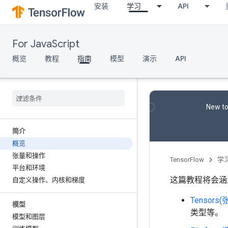
安装
学习
API
For JavaScript
概览
教程
指南
模型
演示
API
New to
简介
概览
张量和操作
TensorFlow
学
平台和环境
这篇教程将会涵
自定义操作、内核和梯度
Tensors(
模型
类型等。
模型和图层