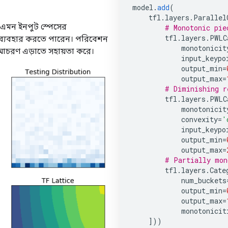
model
.
add
(
tfl
.
layers
.
Parallel
য় এমন ইনপুট স্পেসের
# Monotonic pie
tfl
.
layers
.
PWLC
ব্যবহার করতে পারেন। পরিবেশন
monotonicit
 আচরণ এড়াতে সহায়তা করে।
input_keypo
output_min
=
output_max
=
# Diminishing r
tfl
.
layers
.
PWLC
monotonicit
convexity
=
'
input_keypo
output_min
=
output_max
=
# Partially mon
tfl
.
layers
.
Cate
num_buckets
output_min
=
output_max
=
monotonicit
]))