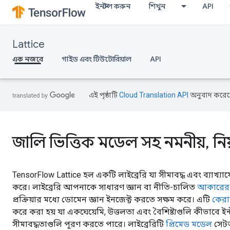
ইনস্টল করুন
শিখুন
API
Lattice
এক নজরে
গাইড এবং টিউটোরিয়াল
API
এই পৃষ্ঠাটি
Cloud Translation API
অনুবাদ করেছ
জালি ভিত্তিক মডেল সহ নমনীয়, নিয়
TensorFlow Lattice হল একটি লাইব্রেরি যা সীমাবদ্ধ এবং ব্যাখ্যা
করে। লাইব্রেরি আপনাকে সাধারণ জ্ঞান বা নীতি-চালিত
আকারের 
প্রক্রিয়ার মধ্যে ডোমেন জ্ঞান ইনজেক্ট করতে সক্ষম করে। এটি
কেরা
করে করা হয় যা একঘেয়েমি, উত্তলতা এবং বৈশিষ্ট্যগুলি কীভাবে ইন
সীমাবদ্ধতাগুলি পূরণ করতে পারে। লাইব্রেরিটি
প্রিমেড মডেল
সেটআ