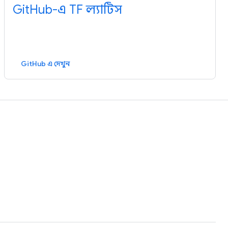
GitHub-এ TF ল্যাটিস
GitHub এ দেখুন