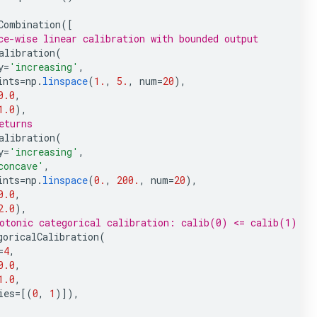
Combination
([
ce-wise linear calibration with bounded output
alibration
(
y
=
'increasing'
,
ints
=
np
.
linspace
(
1.
,
5.
,
num
=
20
),
0.0
,
1.0
),
eturns
alibration
(
y
=
'increasing'
,
concave'
,
ints
=
np
.
linspace
(
0.
,
200.
,
num
=
20
),
0.0
,
2.0
),
otonic categorical calibration: calib(0) <= calib(1)
goricalCalibration
(
=
4
,
0.0
,
1.0
,
ies
=
[(
0
,
1
)]),