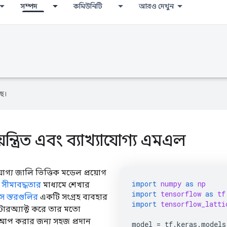
সম্পদ
কমিউনিটি
আরও দেখুন
ে।
ন্ত্রিত এবং ব্যাখ্যাযোগ্য এমএল
যোগ্য জালি ভিত্তিক মডেল প্রয়োগ
import
numpy
as
np
সীমাবদ্ধতার
মাধ্যমে শেখার
import
tensorflow
as
tf
স স্তরগুলির
একটি সংগ্রহ ব্যবহার
import
tensorflow_latti
্টারঅ্যাক্ট করে তার মতো
প করার জন্য সহজ প্রদান
model
=
tf
.
keras
.
models