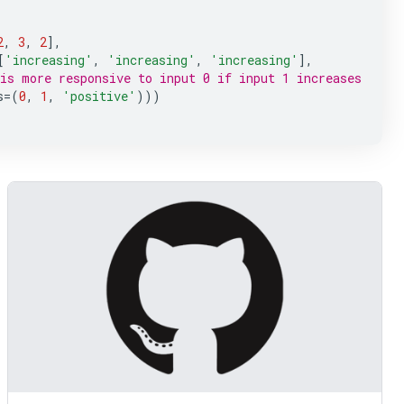
2
,
3
,
2
],
[
'increasing'
,
'increasing'
,
'increasing'
],
is more responsive to input 0 if input 1 increases
s
=
(
0
,
1
,
'positive'
)))