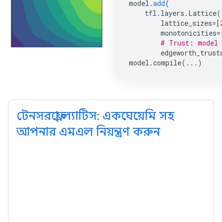
model
.
add
(
tfl
.
layers
.
Lattice
(
lattice_sizes
=
[
monotonicities
=
# Trust: model 
edgeworth_trust
model
.
compile
(
...
)
টেনসরফ্লো ল্যাটিস: একঘেয়েমি সহ
আপনার এমএল নিয়ন্ত্রণ করুন