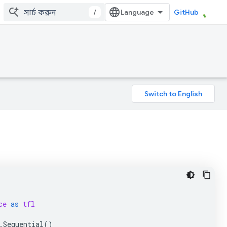
/
GitHub
ce
as
tfl
.
Sequential
()