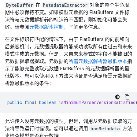
ByteBuffer
在
MetadataExtractor
对象的整个生命周
期中必须保持不变。如果模型元数据的 FlatBuffers 文件标
识符与元数据解析器的标识符不匹配，则初始化可能会失
败。请参阅
元数据版本控制
，了解更多信息。
在文件标识符匹配的情况下，由于 FlatBuffers 的向前和向
后兼容机制，元数据提取器将能成功读取所有由过去和未来
模式生成的元数据。但是，来自未来模式的字段不能被旧的
元数据提取器提取。元数据的
所需元数据解析器最低版本
指
示了能够完整读取元数据 FlatBuffers 的元数据解析器的最
低版本。您可以使用以下方法来验证是否满足所需元数据解
析器最低版本的条件：
public
final
boolean
isMinimumParserVersionSatisfied
允许传入没有元数据的模型。但是，调用从元数据读取的方
法将导致运行时错误。您可以通过调用
hasMetadata
方法
来检查模型是否有元数据：