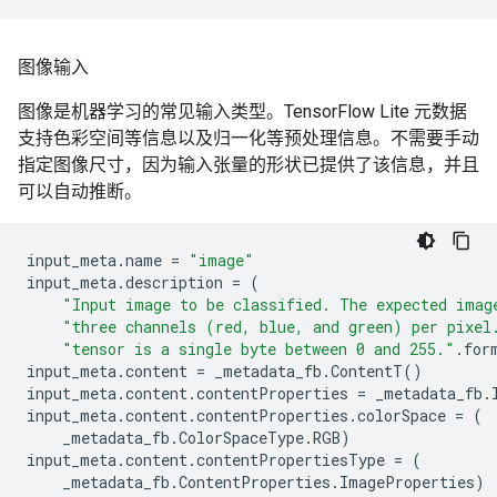
图像输入
图像是机器学习的常见输入类型。TensorFlow Lite 元数据
支持色彩空间等信息以及归一化等预处理信息。不需要手动
指定图像尺寸，因为输入张量的形状已提供了该信息，并且
可以自动推断。
input_meta
.
name
=
"image"
input_meta
.
description
=
(
"Input image to be classified. The expected imag
"three channels (red, blue, and green) per pixel
"tensor is a single byte between 0 and 255."
.
for
input_meta
.
content
=
_metadata_fb
.
ContentT
()
input_meta
.
content
.
contentProperties
=
_metadata_fb
.
input_meta
.
content
.
contentProperties
.
colorSpace
=
(
_metadata_fb
.
ColorSpaceType
.
RGB
)
input_meta
.
content
.
contentPropertiesType
=
(
_metadata_fb
.
ContentProperties
.
ImageProperties
)