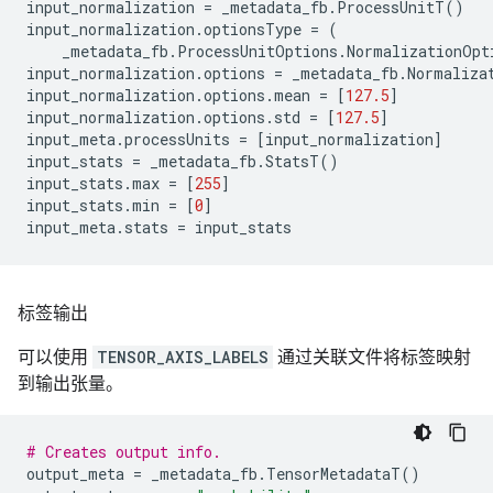
input_normalization
=
_metadata_fb
.
ProcessUnitT
()
input_normalization
.
optionsType
=
(
_metadata_fb
.
ProcessUnitOptions
.
NormalizationOpt
input_normalization
.
options
=
_metadata_fb
.
Normaliza
input_normalization
.
options
.
mean
=
[
127.5
]
input_normalization
.
options
.
std
=
[
127.5
]
input_meta
.
processUnits
=
[
input_normalization
]
input_stats
=
_metadata_fb
.
StatsT
()
input_stats
.
max
=
[
255
]
input_stats
.
min
=
[
0
]
input_meta
.
stats
=
input_stats
标签输出
可以使用
TENSOR_AXIS_LABELS
通过关联文件将标签映射
到输出张量。
# Creates output info.
output_meta
=
_metadata_fb
.
TensorMetadataT
()