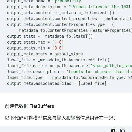
output_meta
.
name
=
"probability"
output_meta
.
description
=
"Probabilities of the 1001
output_meta
.
content
=
_metadata_fb
.
ContentT
()
output_meta
.
content
.
content_properties
=
_metadata_f
output_meta
.
content
.
contentPropertiesType
=
(
_metadata_fb
.
ContentProperties
.
FeatureProperties
output_stats
=
_metadata_fb
.
StatsT
()
output_stats
.
max
=
[
1.0
]
output_stats
.
min
=
[
0.0
]
output_meta
.
stats
=
output_stats
label_file
=
_metadata_fb
.
AssociatedFileT
()
label_file
.
name
=
os
.
path
.
basename
(
"your_path_to_lab
label_file
.
description
=
"Labels for objects that th
label_file
.
type
=
_metadata_fb
.
AssociatedFileType
.
TE
output_meta
.
associatedFiles
=
[
label_file
]
创建元数据 Flat
Buffers
以下代码可将模型信息与输入和输出信息组合在一起：