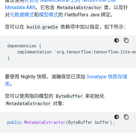
建议使用
托管在 MavenCentral 上的 TensorFlow Lite
Metadata AAR
。它包含
MetadataExtractor
类，以及针
对
元数据模式
和
模型模式
的 FlatBuffers Java 绑定。
您可以在
build.gradle
依赖项中加以指定，如下所示：
dependencies
{
implementation
'
org
.
tensorflow
:
tensorflow
-
lite
-
m
}
要使用 Nightly 快照，请确保您已添加
Sonatype 快照存储
库
。
您可以使用指向模型的
ByteBuffer
来初始化
MetadataExtractor
对象：
public
MetadataExtractor
(
ByteBuffer
buffer
);