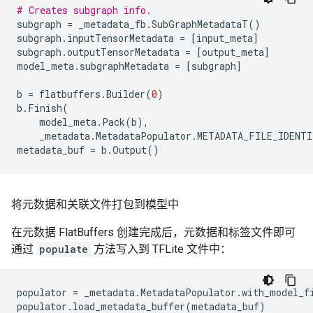
# Creates subgraph info.
subgraph
=
_metadata_fb
.
SubGraphMetadataT
()
subgraph
.
inputTensorMetadata
=
[
input_meta
]
subgraph
.
outputTensorMetadata
=
[
output_meta
]
model_meta
.
subgraphMetadata
=
[
subgraph
]
b
=
flatbuffers
.
Builder
(
0
)
b
.
Finish
(
model_meta
.
Pack
(
b
),
_metadata
.
MetadataPopulator
.
METADATA_FILE_IDENTI
metadata_buf
=
b
.
Output
()
将元数据和关联文件打包到模型中
在元数据 FlatBuffers 创建完成后，元数据和标签文件即可
通过
populate
方法写入到 TFLite 文件中：
populator
=
_metadata
.
MetadataPopulator
.
with_model_f
populator
.
load_metadata_buffer
(
metadata_buf
)