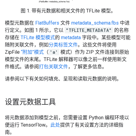
图 1. 带有元数据和相关文件的 TFLite 模型。
模型元数据在
FlatBuffers
文件
metadata_schema.fbs
中进
行定义。如图 1 所示，它以
"TFLITE_METADATA"
的名称
存储在
TFLite 模型模式
的
metadata
字段中。某些模型可能
随附关联文件，例如
分类标签文件
。这些文件将使用
ZipFile
“附加”模式
（
'a'
模式）作为 ZIP 文件连接到原始
模型文件的末尾。TFLite 解释器可以像之前一样使用新文
件格式。请参阅
打包关联文件
，了解更多信息。
请参阅以下有关如何填充、呈现和读取元数据的说明。
设置元数据工具
将元数据添加到模型之前，您需要设置 Python 编程环境以
便运行 TensorFlow。
此处
提供了有关设置方法的详细指
南。