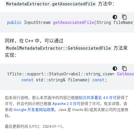
MetadataExtractor.getAssociatedFile
方法中：
public
InputStream
getAssociatedFile
(
String
fileName
同样，在 C++ 中，可以通过
ModelMetadataExtractor::GetAssociatedFile
方法来
实现：
tflite
::
support
::
StatusOr<absl
::
string_view
>
GetAsso
const
std
::
string
&
filename
)
const
;
如未另行说明，那么本页面中的内容已根据
知识共享署名 4.0 许可
获得了
许可，并且代码示例已根据
Apache 2.0 许可
获得了许可。有关详情，请
参阅
Google 开发者网站政策
。Java 是 Oracle 和/或其关联公司的注册商
标。
最后更新时间 (UTC)：2024-01-11。