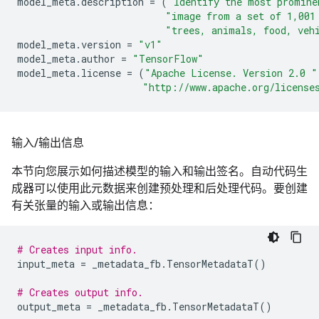
model_meta
.
description
=
(
"Identify the most promine
"image from a set of 1,001
"trees, animals, food, veh
model_meta
.
version
=
"v1"
model_meta
.
author
=
"TensorFlow"
model_meta
.
license
=
(
"Apache License. Version 2.0 "
"http://www.apache.org/license
输入
/
输出信息
本节向您展示如何描述模型的输入和输出签名。自动代码生
成器可以使用此元数据来创建预处理和后处理代码。要创建
有关张量的输入或输出信息：
# Creates input info.
input_meta
=
_metadata_fb
.
TensorMetadataT
()
# Creates output info.
output_meta
=
_metadata_fb
.
TensorMetadataT
()