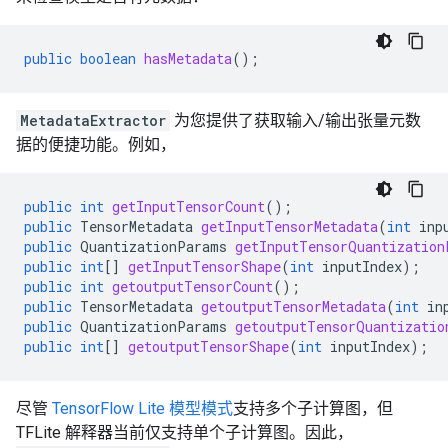
public
boolean
hasMetadata
();
MetadataExtractor
为您提供了获取输入/输出张量元数
据的便捷功能。例如，
public
int
getInputTensorCount
();
public
TensorMetadata
getInputTensorMetadata
(
int
inp
public
QuantizationParams
getInputTensorQuantization
public
int
[]
getInputTensorShape
(
int
inputIndex
);
public
int
getoutputTensorCount
();
public
TensorMetadata
getoutputTensorMetadata
(
int
in
public
QuantizationParams
getoutputTensorQuantizatio
public
int
[]
getoutputTensorShape
(
int
inputIndex
);
尽管
TensorFlow Lite 模型模式
支持多个子计算图，但
TFLite 解释器当前仅支持单个子计算图。因此，