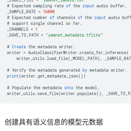
#
Expected
sampling
rate
of
the
input
audio
buffer
.
_SAMPLE_RATE
=
16000
#
Expected
number
of
channels
of
the
input
audio
buf
#
support
single
channel
so
far
.
_CHANNELS
=
1
_SAVE_TO_PATH
=
"yamnet_metadata.tflite"
#
Create
the
metadata
writer
.
writer
=
AudioClassifierWriter
.
create_for_inference
(
writer_utils
.
load_file
(
_MODEL_PATH
),
_SAMPLE_RA
#
Verify
the
metadata
generated
by
metadata
writer
.
print
(
writer
.
get_metadata_json
())
#
Populate
the
metadata
into
the
model
.
writer_utils
.
save_file
(
writer
.
populate
(),
_SAVE_TO_P
创建具有语义信息的模型元数据