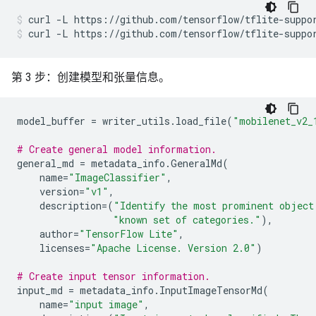
curl
-L
https://github.com/tensorflow/tflite-suppo
curl
-L
https://github.com/tensorflow/tflite-suppo
第 3 步：创建模型和张量信息。
model_buffer
=
writer_utils
.
load_file
(
"mobilenet_v2_
# Create general model information.
general_md
=
metadata_info
.
GeneralMd
(
name
=
"ImageClassifier"
,
version
=
"v1"
,
description
=
(
"Identify the most prominent object
"known set of categories."
),
author
=
"TensorFlow Lite"
,
licenses
=
"Apache License. Version 2.0"
)
# Create input tensor information.
input_md
=
metadata_info
.
InputImageTensorMd
(
name
=
"input image"
,