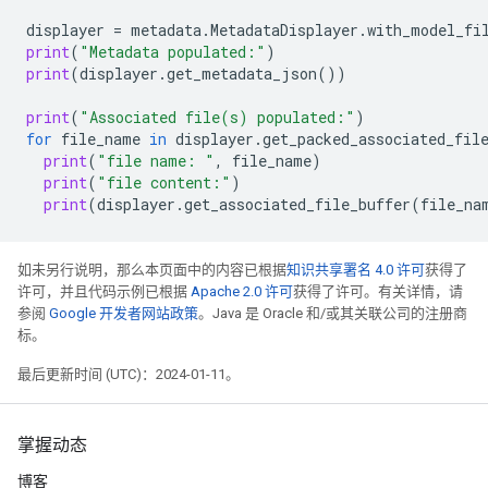
displayer
=
metadata
.
MetadataDisplayer
.
with_model_fi
print
(
"Metadata populated:"
)
print
(
displayer
.
get_metadata_json
())
print
(
"Associated file(s) populated:"
)
for
file_name
in
displayer
.
get_packed_associated_fil
print
(
"file name: "
,
file_name
)
print
(
"file content:"
)
print
(
displayer
.
get_associated_file_buffer
(
file_na
如未另行说明，那么本页面中的内容已根据
知识共享署名 4.0 许可
获得了
许可，并且代码示例已根据
Apache 2.0 许可
获得了许可。有关详情，请
参阅
Google 开发者网站政策
。Java 是 Oracle 和/或其关联公司的注册商
标。
最后更新时间 (UTC)：2024-01-11。
掌握动态
博客