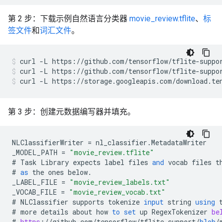
第 2 步：下载示例自然语言分类器
movie_review.tflite
、
标
签文件
和
词汇文件
。
curl
-L
https://github.com/tensorflow/tflite-suppo
curl
-L
https://github.com/tensorflow/tflite-suppo
curl
-L
https://storage.googleapis.com/download.te
第 3 步：创建元数据编写器并填充。
NLClassifierWriter
=
nl_classifier
.
MetadataWriter
_MODEL_PATH
=
"movie_review.tflite"
#
Task
Library
expects
label
files
and
vocab
files
t
#
as
the
ones
below
.
_LABEL_FILE
=
"movie_review_labels.txt"
_VOCAB_FILE
=
"movie_review_vocab.txt"
#
NLClassifier
supports
tokenize
input
string
using
#
more
details
about
how
to
set
up
RegexTokenizer
be
#
https
:
//
github
.
com
/
tensorflow
/
tflite
-
support
/
blob
/