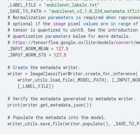
_LABEL_FILE
=
"mobilenet_labels.txt"
_SAVE_TO_PATH
=
"mobilenet_v2_1.0_224_metadata.tflit
#
Normalization
parameters
is
required
when
reproces
#
optional
if
the
image
pixel
values
are
in
range
of
#
tensor
is
quantized
to
uint8
.
See
the
introduction
#
quantization
parameters
below
for
more
details
.
#
https
:
//
tensorflow
.
google
.
cn
/
lite
/
models
/
convert
/
m
_INPUT_NORM_MEAN
=
127.5
_INPUT_NORM_STD
=
127.5
#
Create
the
metadata
writer
.
writer
=
ImageClassifierWriter
.
create_for_inference
(
writer_utils
.
load_file
(
_MODEL_PATH
),
[
_INPUT_NOR
[
_LABEL_FILE
]
)
#
Verify
the
metadata
generated
by
metadata
writer
.
print
(
writer
.
get_metadata_json
())
#
Populate
the
metadata
into
the
model
.
writer_utils
.
save_file
(
writer
.
populate
(),
_SAVE_TO_P