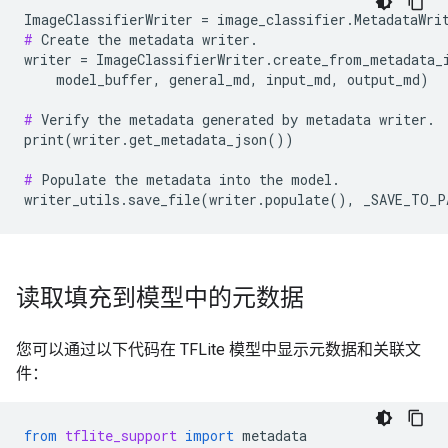
#
 Create the metadata writer.

writer = ImageClassifierWriter.create_from_metadata_i
    model_buffer, general_md, input_md, output_md)

#
 Verify the metadata generated by metadata writer.

print(writer.get_metadata_json())

#
 Populate the metadata into the model.

读取填充到模型中的元数据
您可以通过以下代码在 TFLite 模型中显示元数据和关联文
件：
from
tflite_support
import
metadata