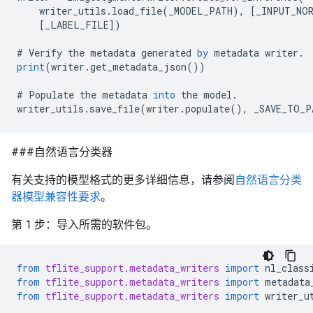
writer_utils
.
load_file
(
_MODEL_PATH
),
[
_INPUT_NOR
[
_LABEL_FILE
]
)
#
Verify
the
metadata
generated
by
metadata
writer
.
print
(
writer
.
get_metadata_json
())
#
Populate
the
metadata
into
the
model
.
writer_utils
.
save_file
(
writer
.
populate
(),
_SAVE_TO_P
###自然语言分类器
有关支持的模型格式的更多详细信息，请参阅
自然语言分类
器模型兼容性要求
。
第 1 步：导入所需的软件包。
from
tflite_support.metadata_writers
import
nl_class
from
tflite_support.metadata_writers
import
metadata
from
tflite_support.metadata_writers
import
writer_u