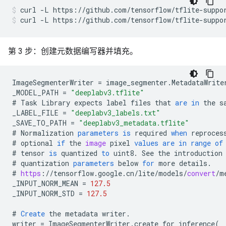
curl
-L
https://github.com/tensorflow/tflite-suppo
curl
-L
https://github.com/tensorflow/tflite-suppo
第 3 步：创建元数据编写器并填充。
ImageSegmenterWriter
=
image_segmenter
.
MetadataWrite
_MODEL_PATH
=
"deeplabv3.tflite"
#
Task
Library
expects
label
files
that
are
in
the
s
_LABEL_FILE
=
"deeplabv3_labels.txt"
_SAVE_TO_PATH
=
"deeplabv3_metadata.tflite"
#
Normalization
parameters
is
required
when
reproces
#
optional
if
the
image
pixel
values
are
in
range
of
#
tensor
is
quantized
to
uint8
.
See
the
introduction
#
quantization
parameters
below
for
more
details
.
#
https
:
//
tensorflow
.
google
.
cn
/
lite
/
models
/
convert
/
m
_INPUT_NORM_MEAN
=
127.5
_INPUT_NORM_STD
=
127.5
#
Create
the
metadata
writer
.
writer
=
ImageSegmenterWriter
.
create_for_inference
(