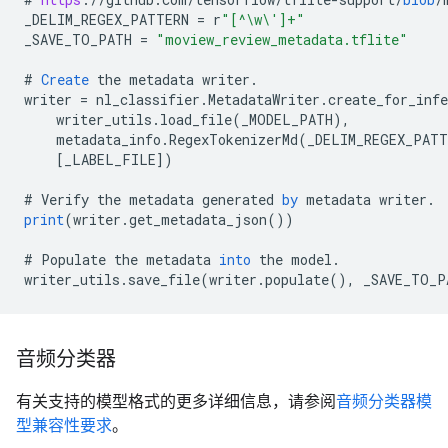
_DELIM_REGEX_PATTERN
=
r
"[^\w\']+"
_SAVE_TO_PATH
=
"moview_review_metadata.tflite"
#
Create
the
metadata
writer
.
writer
=
nl_classifier
.
MetadataWriter
.
create_for_infe
writer_utils
.
load_file
(
_MODEL_PATH
),
metadata_info
.
RegexTokenizerMd
(
_DELIM_REGEX_PATT
[
_LABEL_FILE
]
)
#
Verify
the
metadata
generated
by
metadata
writer
.
print
(
writer
.
get_metadata_json
())
#
Populate
the
metadata
into
the
model
.
writer_utils
.
save_file
(
writer
.
populate
(),
_SAVE_TO_P
音频分类器
有关支持的模型格式的更多详细信息，请参阅
音频分类器模
型兼容性要求
。