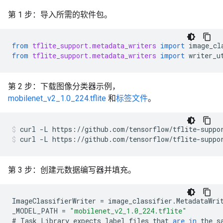
第 1 步：导入所需的软件包。
from
tflite_support.metadata_writers
import
image_cl
from
tflite_support.metadata_writers
import
writer_u
第 2 步：下载图像分类器示例，
mobilenet_v2_1.0_224.tflite
和
标签文件
。
curl
-L
https://github.com/tensorflow/tflite-suppo
curl
-L
https://github.com/tensorflow/tflite-suppo
第 3 步：创建元数据编写器并填充。
ImageClassifierWriter
=
image_classifier
.
MetadataWri
_MODEL_PATH
=
"mobilenet_v2_1.0_224.tflite"
#
Task
Library
expects
label
files
that
are
in
the
s