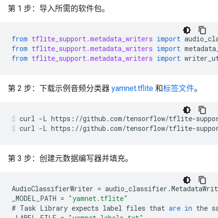
第 1 步：导入所需的软件包。
from
tflite_support.metadata_writers
import
audio_cl
from
tflite_support.metadata_writers
import
metadata
from
tflite_support.metadata_writers
import
writer_u
第 2 步：下载示例音频分类器
yamnet.tflite
和
标签文件
。
curl
-L
https://github.com/tensorflow/tflite-suppo
curl
-L
https://github.com/tensorflow/tflite-suppo
第 3 步：创建元数据编写器并填充。
AudioClassifierWriter
=
audio_classifier
.
MetadataWrit
_MODEL_PATH
=
"yamnet.tflite"
#
Task
Library
expects
label
files
that
are
in
the
s
_LABEL_FILE
=
"yamnet_labels.txt"