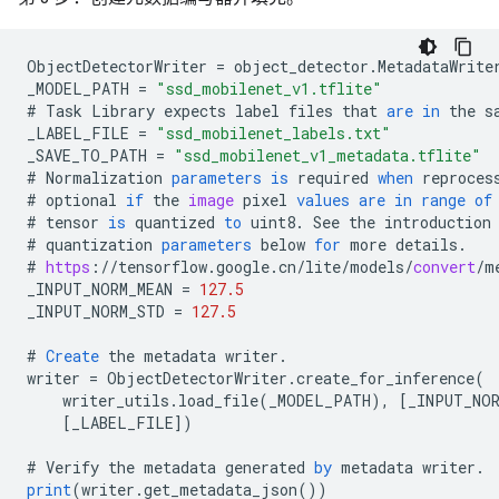
ObjectDetectorWriter
=
object_detector
.
MetadataWrite
_MODEL_PATH
=
"ssd_mobilenet_v1.tflite"
#
Task
Library
expects
label
files
that
are
in
the
s
_LABEL_FILE
=
"ssd_mobilenet_labels.txt"
_SAVE_TO_PATH
=
"ssd_mobilenet_v1_metadata.tflite"
#
Normalization
parameters
is
required
when
reproces
#
optional
if
the
image
pixel
values
are
in
range
of
#
tensor
is
quantized
to
uint8
.
See
the
introduction
#
quantization
parameters
below
for
more
details
.
#
https
:
//
tensorflow
.
google
.
cn
/
lite
/
models
/
convert
/
m
_INPUT_NORM_MEAN
=
127.5
_INPUT_NORM_STD
=
127.5
#
Create
the
metadata
writer
.
writer
=
ObjectDetectorWriter
.
create_for_inference
(
writer_utils
.
load_file
(
_MODEL_PATH
),
[
_INPUT_NOR
[
_LABEL_FILE
]
)
#
Verify
the
metadata
generated
by
metadata
writer
.
print
(
writer
.
get_metadata_json
())