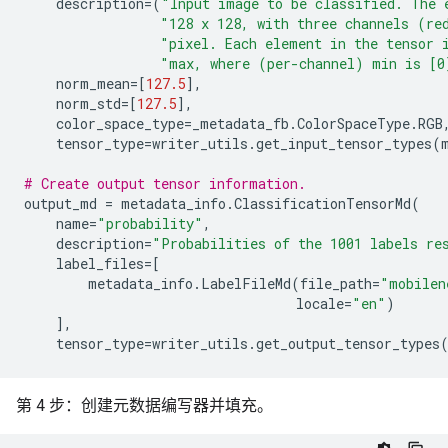
description
=
(
"Input image to be classified. The 
"128 x 128, with three channels (re
"pixel. Each element in the tensor 
"max, where (per-channel) min is [0
norm_mean
=
[
127.5
],
norm_std
=
[
127.5
],
color_space_type
=
_metadata_fb
.
ColorSpaceType
.
RGB
tensor_type
=
writer_utils
.
get_input_tensor_types
(
# Create output tensor information.
output_md
=
metadata_info
.
ClassificationTensorMd
(
name
=
"probability"
,
description
=
"Probabilities of the 1001 labels re
label_files
=
[
metadata_info
.
LabelFileMd
(
file_path
=
"mobilen
locale
=
"en"
)
],
tensor_type
=
writer_utils
.
get_output_tensor_types
第 4 步：创建元数据编写器并填充。