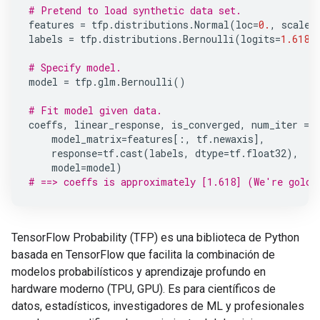
# Pretend to load synthetic data set.
features
=
tfp
.
distributions
.
Normal
(
loc
=
0.
,
scale
=
labels
=
tfp
.
distributions
.
Bernoulli
(
logits
=
1.618
# Specify model.
model
=
tfp
.
glm
.
Bernoulli
()
# Fit model given data.
coeffs
,
linear_response
,
is_converged
,
num_iter
=
model_matrix
=
features
[:,
tf
.
newaxis
],
response
=
tf
.
cast
(
labels
,
dtype
=
tf
.
float32
),
model
=
model
)
# ==> coeffs is approximately [1.618] (We're golde
TensorFlow Probability (TFP) es una biblioteca de Python
basada en TensorFlow que facilita la combinación de
modelos probabilísticos y aprendizaje profundo en
hardware moderno (TPU, GPU). Es para científicos de
datos, estadísticos, investigadores de ML y profesionales