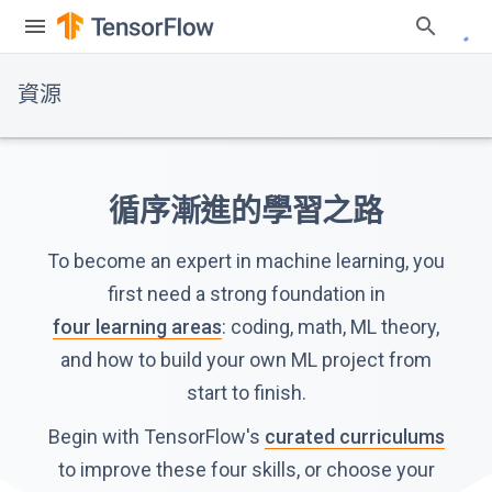
資源
循序漸進的學習之路
To become an expert in machine learning, you
first need a strong foundation in
four learning areas
: coding, math, ML theory,
and how to build your own ML project from
start to finish.
Begin with TensorFlow's
curated curriculums
to improve these four skills, or choose your