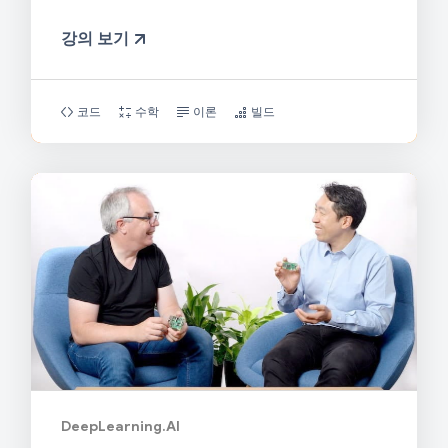
강의 보기
코드
수학
이론
빌드
DeepLearning.AI