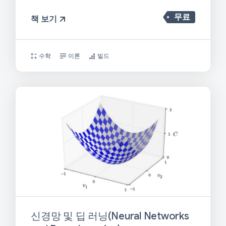
무료
책 보기
수학
이론
빌드
신경망 및 딥 러닝(Neural Networks