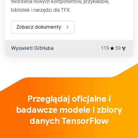
tworzenia nowych komponentów, przykładów,
bibliotek i narzędzi dla TFX.
Zobacz dokumenty
Wyświetl GitHuba
119
59
Przeglądaj oficjalne i
badawcze modele i zbiory
danych TensorFlow