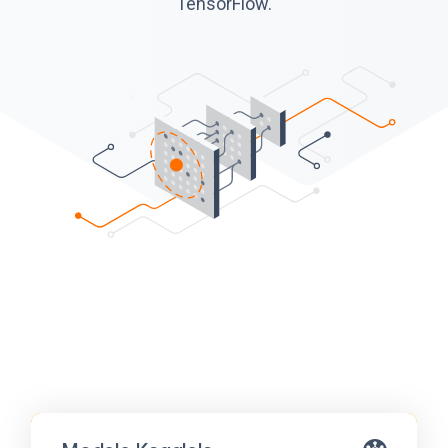
TensorFlow.