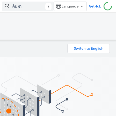
GitHub
/