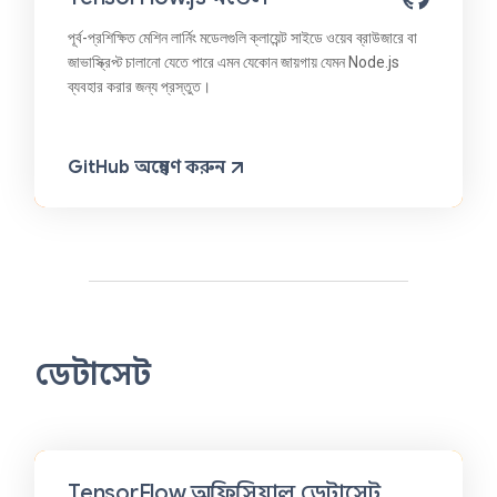
পূর্ব-প্রশিক্ষিত মেশিন লার্নিং মডেলগুলি ক্লায়েন্ট সাইডে ওয়েব ব্রাউজারে বা
জাভাস্ক্রিপ্ট চালানো যেতে পারে এমন যেকোন জায়গায় যেমন Node.js
ব্যবহার করার জন্য প্রস্তুত।
GitHub অন্বেষণ করুন
ডেটাসেট
TensorFlow অফিসিয়াল ডেটাসেট