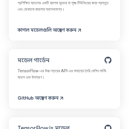
প্রশিক্ষিত মডেলের একটি ব্যাপক ভান্ডার যা সূক্ষ্ম-টিউনিংয়ের জন্য প্রস্তুত
এবং যেকোনো জায়গায় স্থাপনযোগ্য।
কাগল মডেলগুলি অন্বেষণ করুন
মডেল গার্ডেন
TensorFlow-এর উচ্চ-স্তরের API-এর সাহায্যে তৈরি মেশিন লার্নিং
মডেল এবং উদাহরণ।
GitHub অন্বেষণ করুন
TensorFlow.js মডেল