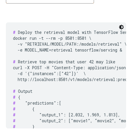
#
 Deploy the retrieval model with TensorFlow Servi
docker run -t --rm -p 8501:8501 \

  -v "RETRIEVAL/MODEL/PATH:/models/retrieval" \

  -e MODEL_NAME=retrieval tensorflow/serving &

#
 Retrieve top movies that user 42 may like

curl -X POST -H "Content-Type: application/json" \
  -d '{"instances":["42"]}'  \

  http://localhost:8501/v1/models/retrieval:predic
#
#
#
#
#
#
#