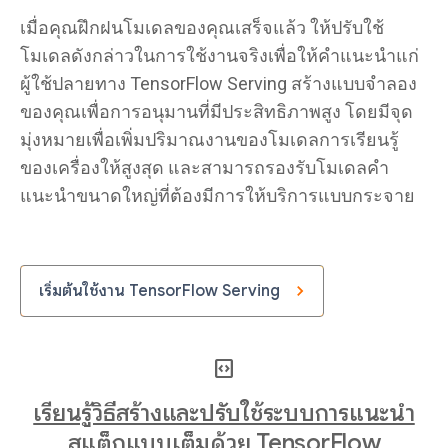
#
#
 }

เมื่อคุณฝึกฝนโมเดลของคุณเสร็จแล้ว ให้ปรับใช้
โมเดลดังกล่าวในการใช้งานจริงเพื่อให้คำแนะนำแก่
#
 Deploy the ranking model with TensorFlow Serving

docker run -t --rm -p 8501:8501 \

ผู้ใช้ปลายทาง TensorFlow Serving สร้างแบบจำลอง
  -v "RANKING/MODEL/PATH:/models/ranking" \

ของคุณเพื่อการอนุมานที่มีประสิทธิภาพสูง โดยมีจุด
  -e MODEL_NAME=ranking tensorflow/serving &

มุ่งหมายเพื่อเพิ่มปริมาณงานของโมเดลการเรียนรู้
#
 Get the prediction score for user 42 and movie 3

ของเครื่องให้สูงสุด และสามารถรองรับโมเดลคำ
curl -X POST -H "Content-Type: application/json" \
แนะนำขนาดใหญ่ที่ต้องมีการให้บริการแบบกระจาย
  -d '{"instances":[{"user_id":"42", "movie_title
  http://localhost:8501/v1/models/ranking:predict

#
#
 {"predictions": [[3.66357923]]}
เริ่มต้นใช้งาน TensorFlow Serving
code_blocks
เรียนรู้วิธีสร้างและปรับใช้ระบบการแนะนำ
สแต็กแบบเต็มด้วย TensorFlow