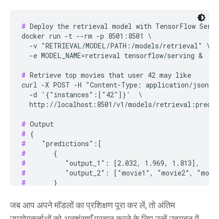
#
 Deploy the retrieval model with TensorFlow Servi
docker run -t --rm -p 8501:8501 \

  -v "RETRIEVAL/MODEL/PATH:/models/retrieval" \

  -e MODEL_NAME=retrieval tensorflow/serving &

#
 Retrieve top movies that user 42 may like

curl -X POST -H "Content-Type: application/json" \
  -d '{"instances":["42"]}'  \

  http://localhost:8501/v1/models/retrieval:predic
#
#
#
#
#
#
#
#
#
 }

जब आप अपने मॉडलों का प्रशिक्षण पूरा कर लें, तो अंतिम
उपयोगकर्ताओं को अनुशंसाएँ प्रदान करने के लिए उन्हें उत्पादन में