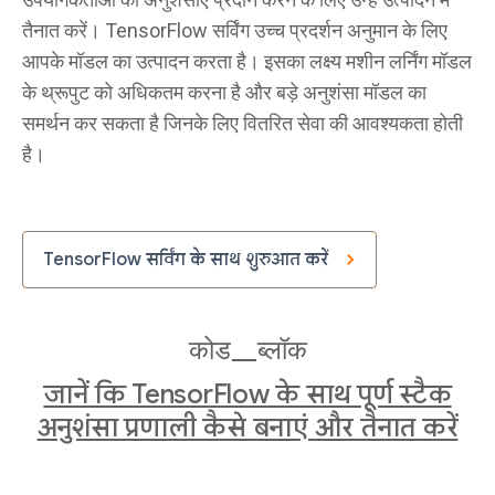
#
 Deploy the ranking model with TensorFlow Serving

docker run -t --rm -p 8501:8501 \

तैनात करें। TensorFlow सर्विंग उच्च प्रदर्शन अनुमान के लिए
  -v "RANKING/MODEL/PATH:/models/ranking" \

आपके मॉडल का उत्पादन करता है। इसका लक्ष्य मशीन लर्निंग मॉडल
  -e MODEL_NAME=ranking tensorflow/serving &

के थ्रूपुट को अधिकतम करना है और बड़े अनुशंसा मॉडल का
#
 Get the prediction score for user 42 and movie 3

समर्थन कर सकता है जिनके लिए वितरित सेवा की आवश्यकता होती
curl -X POST -H "Content-Type: application/json" \
है।
  -d '{"instances":[{"user_id":"42", "movie_title
  http://localhost:8501/v1/models/ranking:predict

#
#
 {"predictions": [[3.66357923]]}
TensorFlow सर्विंग के साथ शुरुआत करें
कोड_ब्लॉक
जानें कि TensorFlow के साथ पूर्ण स्टैक
अनुशंसा प्रणाली कैसे बनाएं और तैनात करें