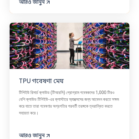
আরও জানুন
TPU গবেষণা মেঘ
টিপিইউ রিসার্চ ক্লাউড (টিআরসি) প্রোগ্রাম গবেষকদের 1,000 টিরও
বেশি ক্লাউড টিপিইউ-এর ক্লাস্টারে অ্যাক্সেসের জন্য আবেদন করতে সক্ষম
করে যাতে তারা গবেষণার অগ্রগতির পরবর্তী তরঙ্গকে ত্বরান্বিত করতে
সহায়তা করে।
আরও জানুন