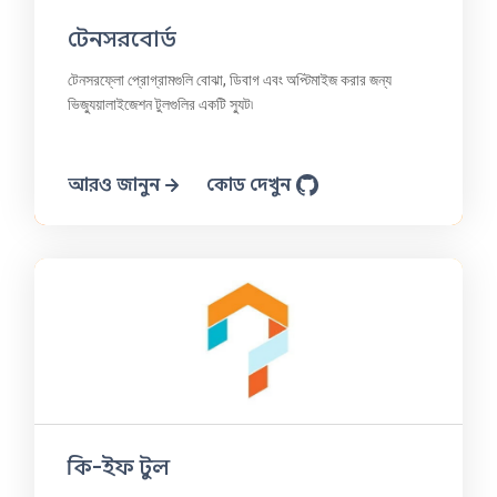
টেনসরবোর্ড
টেনসরফ্লো প্রোগ্রামগুলি বোঝা, ডিবাগ এবং অপ্টিমাইজ করার জন্য
ভিজ্যুয়ালাইজেশন টুলগুলির একটি স্যুট৷
আরও জানুন
কোড দেখুন
কি-ইফ টুল