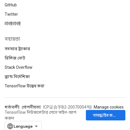
GitHub
Twitter
哔哩哔哩
সহায়তা
সমস্যার ট্র্যাকার
রিলিজ নোট
Stack Overflow
ব্র্যান্ড নির্দেশিকা
TensorFlow উল্লেখ করা
শর্তাবলী
গোপনীয়তা
ICP证合字B2-20070004号
Manage cookies
TensorFlow নিউজলেটার পেতে সাইন-আপ
সাবস্ক্রাইব করুন
করুন