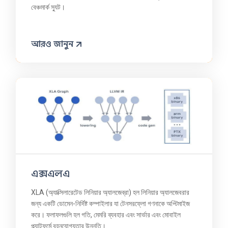
বেঞ্চমার্ক স্যুট।
আরও জানুন
এক্সএলএ
XLA (অ্যাক্সিলারেটেড লিনিয়ার অ্যালজেব্রা) হল লিনিয়ার অ্যালজেবরার
জন্য একটি ডোমেন-নির্দিষ্ট কম্পাইলার যা টেনসরফ্লো গণনাকে অপ্টিমাইজ
করে। ফলাফলগুলি হল গতি, মেমরি ব্যবহার এবং সার্ভার এবং মোবাইল
প্ল্যাটফর্মে বহনযোগ্যতার উন্নতি।