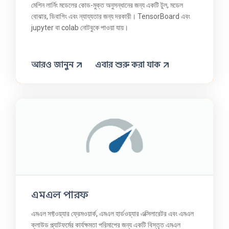
মেশিন লার্নিং মডেলের কোড-মুক্ত অনুসন্ধানের জন্য একটি টুল, মডেল
বোঝার, ডিবাগিং এবং ন্যায্যতার জন্য দরকারী। TensorBoard এবং
jupyter বা colab নোটবুকে পাওয়া যায়।
আরও জানুন
এবার শুরু করা যাক
এমএল পারফ
এমএল সফ্টওয়্যার ফ্রেমওয়ার্ক, এমএল হার্ডওয়্যার এক্সিলারেটর এবং এমএল
ক্লাউড প্ল্যাটফর্মের কার্যক্ষমতা পরিমাপের জন্য একটি বিস্তৃত এমএল