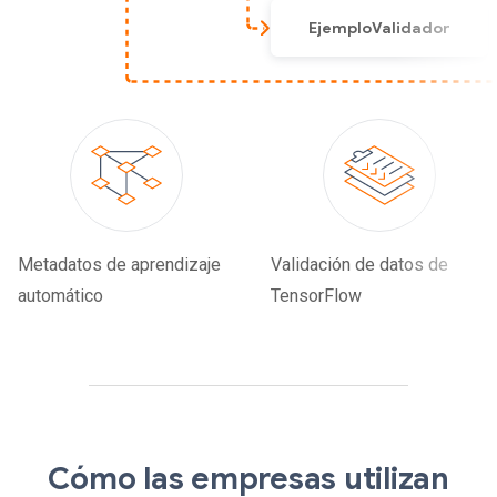
S
A
G
O
Cómo las empresas utilizan
p
e
m
p