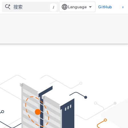
GitHub
/