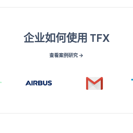
A
G
企业如何使用 TFX
i
m
r
a
查看案例研究
b
i
u
l
s