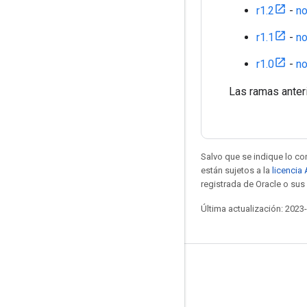
r1.2
-
no
r1.1
-
no
r1.0
-
no
Las ramas anter
Salvo que se indique lo con
están sujetos a la
licencia
registrada de Oracle o sus 
Última actualización: 2023
Mantente conectado
Blog