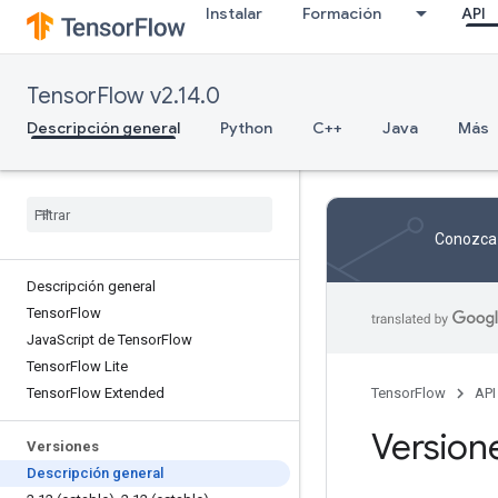
Instalar
Formación
API
TensorFlow v2.14.0
Descripción general
Python
C++
Java
Más
Conozca 
Descripción general
Tensor
Flow
Java
Script de Tensor
Flow
Tensor
Flow Lite
Tensor
Flow Extended
TensorFlow
API
Version
Versiones
Descripción general