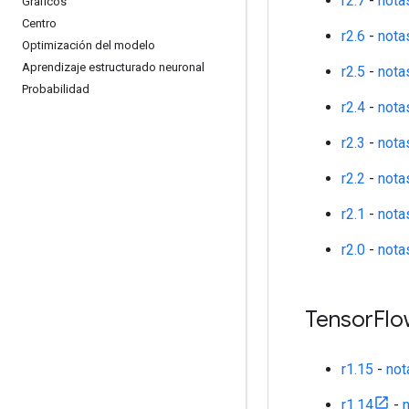
r2.7
-
nota
Gráficos
Centro
r2.6
-
nota
Optimización del modelo
Aprendizaje estructurado neuronal
r2.5
-
nota
Probabilidad
r2.4
-
nota
r2.3
-
nota
r2.2
-
nota
r2.1
-
nota
r2.0
-
nota
Tensor
Flo
r1.15
-
not
r1.14
-
n