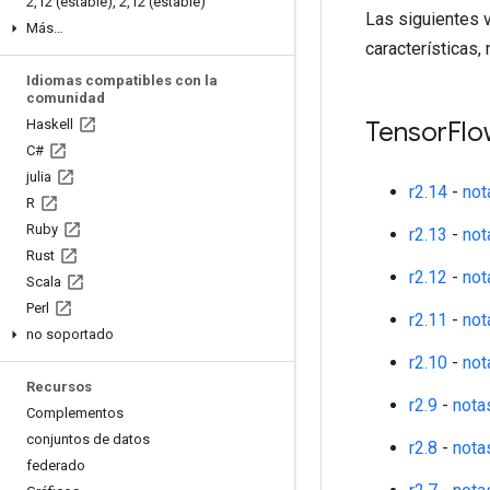
2
,
12 (estable)
,
2
,
12 (estable)
Las siguientes 
Más…
características
Idiomas compatibles con la
comunidad
Haskell
Tensor
Flo
C#
julia
r2.14
-
not
R
Ruby
r2.13
-
not
Rust
r2.12
-
not
Scala
Perl
r2.11
-
not
no soportado
r2.10
-
not
Recursos
r2.9
-
nota
Complementos
conjuntos de datos
r2.8
-
nota
federado