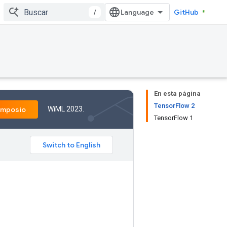
/
GitHub
En esta página
TensorFlow 2
WiML 2023.
imposio
TensorFlow 1