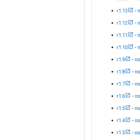
r1.13
-
n
r1.12
-
n
r1.11
-
n
r1.10
-
n
r1.9
-
no
r1.8
-
no
r1.7
-
no
r1.6
-
no
r1.5
-
no
r1.4
-
no
r1.3
-
no