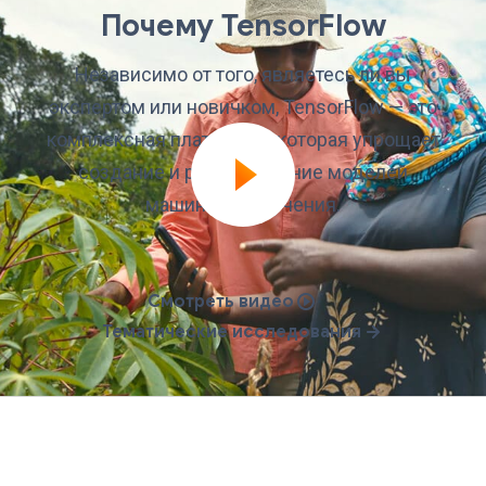
Почему TensorFlow
Независимо от того, являетесь ли вы
экспертом или новичком, TensorFlow — это
комплексная платформа, которая упрощает
создание и развертывание моделей
машинного обучения.
Смотреть видео
Тематические исследования