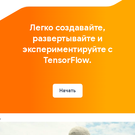
Легко создавайте,
развертывайте и
экспериментируйте с
TensorFlow.
Начать
,