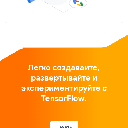
Легко создавайте,
развертывайте и
экспериментируйте с
TensorFlow.
Начать