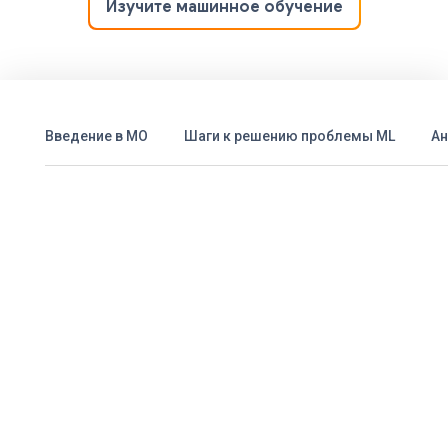
Изучите машинное обучение
Введение в МО
Шаги к решению проблемы ML
Ан