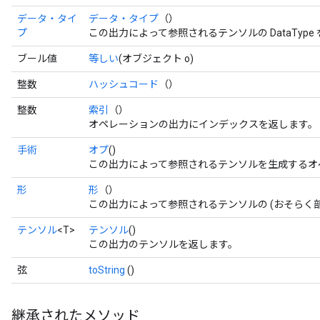
データ・タイ
データ・タイプ
（）
プ
この出力によって参照されるテンソルの DataType
ブール値
等しい
(オブジェクト o)
整数
ハッシュコード
（）
整数
索引
（）
オペレーションの出力にインデックスを返します。
手術
オプ
()
この出力によって参照されるテンソルを生成するオ
形
形
（）
この出力によって参照されるテンソルの (おそらく
テンソル
<T>
テンソル
()
この出力のテンソルを返します。
弦
toString
()
継承されたメソッド