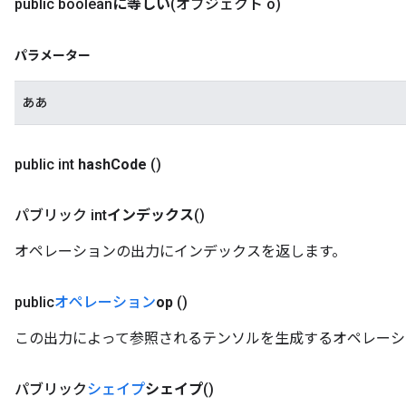
public boolean
に等しい
(オブジェクト o)
パラメーター
ああ
public int
hash
Code
()
パブリック int
インデックス
()
オペレーションの出力にインデックスを返します。
public
オペレーション
op
()
この出力によって参照されるテンソルを生成するオペレーシ
パブリック
シェイプ
シェイプ
()