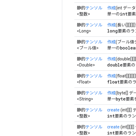
静的
テンソル
作成
(int データ
int
<整数>
単一の
要素
静的
テンソル
作成
(長い[][][
long
<Long>
要素のラ
静的
テンソル
作成
(ブール値
boolea
<ブール値>
単一の
静的
テンソル
作成
(double[]
double
<Double>
要素の
静的
テンソル
作成
(float[][][
float
<Float>
要素のラ
静的
テンソル
作成
(byte[] 
byte
<String>
単一
要素
静的
テンソル
create
(int[][
int
<整数>
要素のラン
静的
テンソル
create
(int[][]
int
<整数>
要素のラン