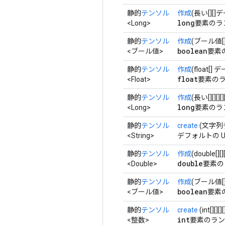
静的
テンソル
作成
(長い[][]
long
<Long>
要素のラ
静的
テンソル
作成
(ブール値[
boolean
<ブール値>
要素
静的
テンソル
作成
(float[] 
float
<Float>
要素のラ
静的
テンソル
作成
(長い[][][]
long
<Long>
要素のラ
静的
テンソル
create
(文字列
<String>
デフォルトの U
静的
テンソル
作成
(double[][
double
<Double>
要素の
静的
テンソル
作成
(ブール値[][]
boolean
<ブール値>
要素
静的
テンソル
create
(int[][]
int
<整数>
要素のラン