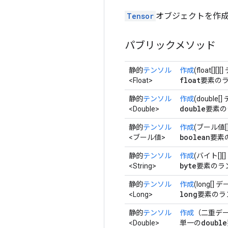
Tensor
オブジェクトを作成
パブリックメソッド
静的
テンソル
作成
(float[][]
float
<Float>
要素のラ
静的
テンソル
作成
(double[
double
<Double>
要素の
静的
テンソル
作成
(ブール値[][
boolean
<ブール値>
要素
静的
テンソル
作成
(バイト[][
byte
<String>
要素のラ
静的
テンソル
作成
(long[] 
long
<Long>
要素のラ
静的
テンソル
作成
（二重デ
double
<Double>
単一の