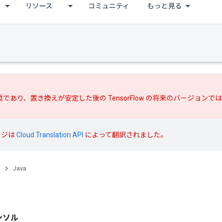
リソース
コミュニティ
もっと見る
推奨であり、
置き換えが
安定した後の TensorFlow の将来のバージョン
ージは
Cloud Translation API
によって翻訳されました。
Java
ンソル