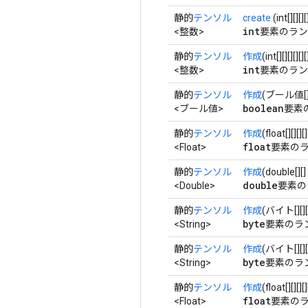
静的
テンソル
create
(int[][][
int
<整数>
要素のラン
静的
テンソル
作成
(int[][][][
int
<整数>
要素のラン
静的
テンソル
作成
(ブール値[]
boolean
<ブール値>
要素
静的
テンソル
作成
(float[][]
float
<Float>
要素のラ
静的
テンソル
作成
(double[]
double
<Double>
要素の
静的
テンソル
作成
(バイト[][
byte
<String>
要素のラ
静的
テンソル
作成
(バイト[][][
byte
<String>
要素のラ
静的
テンソル
作成
(float[][][
float
<Float>
要素のラ