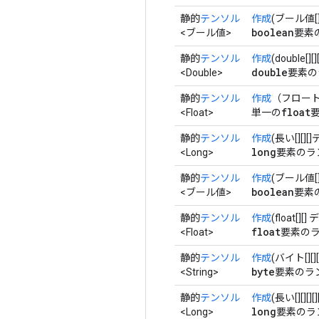
静的
テンソル
作成
(ブール値[]
boolean
<ブール値>
要素
静的
テンソル
作成
(double[][
double
<Double>
要素の
静的
テンソル
作成
（フロー
float
<Float>
単一の
静的
テンソル
作成
(長い[][][
long
<Long>
要素のラ
静的
テンソル
作成
(ブール値[][
boolean
<ブール値>
要素
静的
テンソル
作成
(float[][]
float
<Float>
要素のラ
静的
テンソル
作成
(バイト[][]
byte
<String>
要素のラ
静的
テンソル
作成
(長い[][][]
long
<Long>
要素のラ