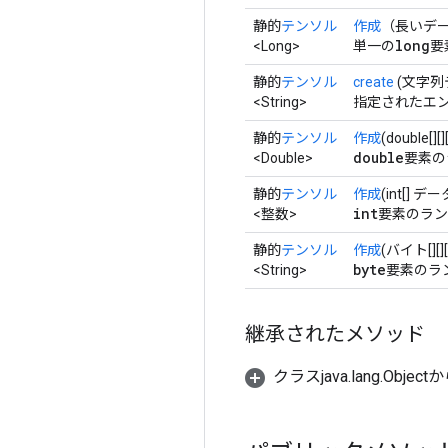
静的
テンソル
作成
（長いデ
long
<Long>
単一の
要
静的
テンソル
create
(文字列デ
<String>
指定されたエン
静的
テンソル
作成
(double[][]
double
<Double>
要素の
静的
テンソル
作成
(int[] デー
int
<整数>
要素のラン
静的
テンソル
作成
(バイト[][][
byte
<String>
要素のラ
継承されたメソッド
クラスjava.lang.Object