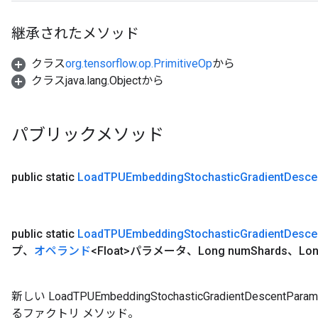
継承されたメソッド
クラス
org.tensorflow.op.PrimitiveOp
から
クラスjava.lang.Objectから
パブリックメソッド
public static
Load
TPUEmbedding
Stochastic
Gradient
Desce
public static
Load
TPUEmbedding
Stochastic
Gradient
Desce
プ、
オペランド
<Float>パラメータ、Long num
Shards、Lon
新しい LoadTPUEmbeddingStochasticGradientDesce
るファクトリ メソッド。