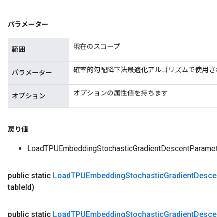
パラメーター
現在のスコープ
範囲
確率的勾配降下法最適化アルゴリズムで使用さ
パラメーター
オプションの属性値を持ちます
オプション
戻り値
LoadTPUEmbeddingStochasticGradientDescent
public static
Load
TPUEmbedding
Stochastic
Gradient
Desce
table
Id)
public static
Load
TPUEmbedding
Stochastic
Gradient
Desce